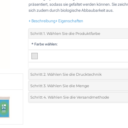
präsentiert, sodass sie gefaltet werden können. Sie zeic
sich zudem durch biologische Abbaubarkeit aus.
+ Beschreibung
+ Eigenschaften
Schritt 1. Wählen Sie die Produktfarbe
*
Farbe wählen:
Schritt 2. Wählen Sie die Drucktechnik
*
Wählen Sie die Druck- und Farbtechniken für Ihr Logo:
Schritt 3. Wählen Sie die Menge
*
Bitte wählen Sie Ihre gewünschte Menge
Schritt 4. Wählen Sie die Versandmethode
Druck auf Papier (Vorderseite des Beutels)
Menge
Standard
Stückpreis
Ohne Werbedruck
25