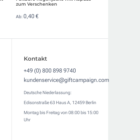
zum Verschenken
einer Kunststoff-
Karabiner
0,40 €
Ab:
0,83 €
Ab:
Kontakt
+49 (0) 800 898 9740
kundenservice@giftcampaign.com
Deutsche Niederlassung:
Edisonstraße 63 Haus A, 12459 Berlin
Montag bis Freitag von 08:00 bis 15:00
Uhr