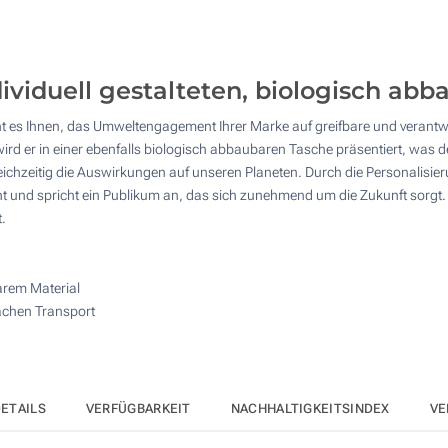
50
125
ndividuell gestalteten, biologisch 
250
ht es Ihnen, das Umweltengagement Ihrer Marke auf greifbare und veran
500
ird er in einer ebenfalls biologisch abbaubaren Tasche präsentiert, was d
Andere Menge :
leichzeitig die Auswirkungen auf unseren Planeten. Durch die Personalisie
Aktualisieren
 und spricht ein Publikum an, das sich zunehmend um die Zukunft sorgt.
t.
arem Material
fachen Transport
ETAILS
VERFÜGBARKEIT
NACHHALTIGKEITSINDEX
VE