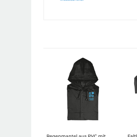
Regenmantel aus PVC mit
Fal