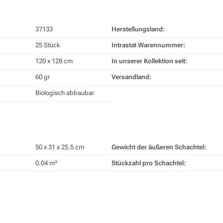
37133
Herstellungsland:
25 Stück
Intrastat Warennummer:
120 x 128 cm
In unserer Kollektion seit:
60 gr
Versandland:
Biologisch abbaubar
50 x 31 x 25.5 cm
Gewicht der äußeren Schachtel:
0.04 m³
Stückzahl pro Schachtel: