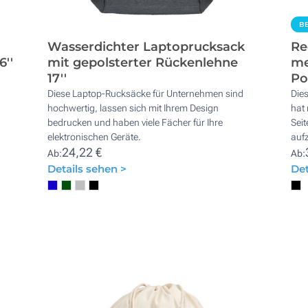
BE
Wasserdichter Laptoprucksack
Re
6''
mit gepolsterter Rückenlehne
me
17''
Po
Diese Laptop-Rucksäcke für Unternehmen sind
Dies
hochwertig, lassen sich mit Ihrem Design
hat 
bedrucken und haben viele Fächer für Ihre
Seit
elektronischen Geräte.
auf
24,22 €
Ab:
Ab:
Details sehen >
Det