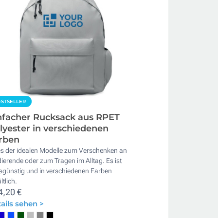
STSELLER
nfacher Rucksack aus RPET
lyester in verschiedenen
rben
es der idealen Modelle zum Verschenken an
ierende oder zum Tragen im Alltag. Es ist
isgünstig und in verschiedenen Farben
ltlich.
4,20 €
ails sehen >