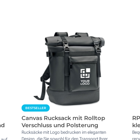
BESTSELLER
Canvas Rucksack mit Rolltop
RP
nd
Verschluss und Polsterung
kl
Rucksäcke mit Logo bedrucken im eleganten
Beq
Design, die Sie sowohl für den Transport Ihrer
recy
 auf