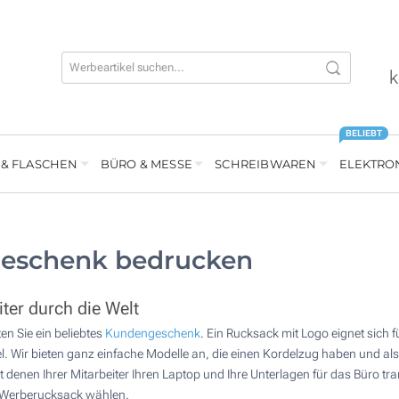
k
BELIEBT
 & FLASCHEN
BÜRO & MESSE
SCHREIBWAREN
ELEKTRO
geschenk bedrucken
ter durch die Welt
n Sie ein beliebtes
Kundengeschenk
. Ein Rucksack mit Logo eignet sich f
l. Wir bieten ganz einfache Modelle an, die einen Kordelzug haben und als
it denen Ihrer Mitarbeiter Ihren Laptop und Ihre Unterlagen für das Büro 
n Werberucksack wählen.