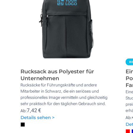
BE
Rucksack aus Polyester für
Ei
Unternehmen
Po
Fa
Rucksäcke für Führungskräfte und andere
Mitarbeiter in Schwarz, die ein seriöses und
Ein
professionelles Image vermitteln und gleichzeitig
Stud
sehr praktisch für den täglichen Gebrauch sind.
pre
7,42 €
erhä
Ab:
Details sehen >
Ab:
Det