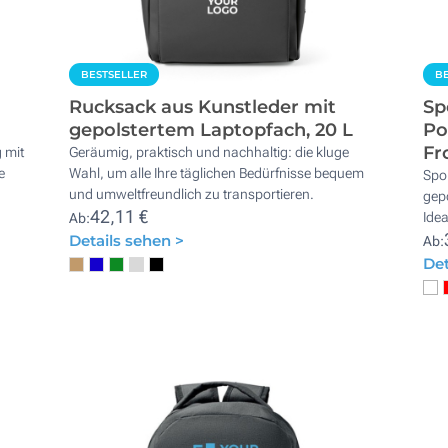
BESTSELLER
BE
Rucksack aus Kunstleder mit
Sp
gepolstertem Laptopfach, 20 L
Po
Fr
 mit
Geräumig, praktisch und nachhaltig: die kluge
e
Wahl, um alle Ihre täglichen Bedürfnisse bequem
Spo
und umweltfreundlich zu transportieren.
gepo
42,11 €
Idea
Ab:
Details sehen >
Ab:
Det