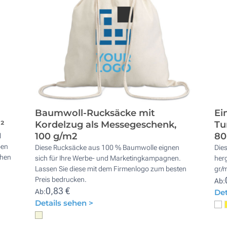
Baumwoll-Rucksäcke mit
Ei
²
Kordelzug als Messegeschenk,
Tu
100 g/m2
80
l
ben
Diese Rucksäcke aus 100 % Baumwolle eignen
Dies
chen
sich für Ihre Werbe- und Marketingkampagnen.
herg
Lassen Sie diese mit dem Firmenlogo zum besten
gr/m
Preis bedrucken.
Ab:
0,83 €
Ab:
Det
Details sehen >