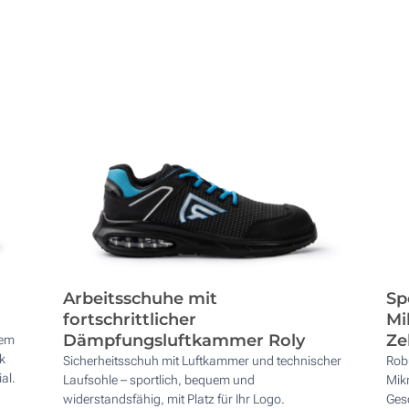
Arbeitsschuhe mit
Sp
fortschrittlicher
Mi
Dämpfungsluftkammer Roly
Ze
hem
k
Sicherheitsschuh mit Luftkammer und technischer
Rob
al.
Laufsohle – sportlich, bequem und
Mikr
widerstandsfähig, mit Platz für Ihr Logo.
Gesc