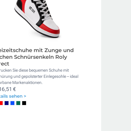
eizeitschuhe mit Zunge und
achen Schnürsenkeln Roly
rect
rucken Sie diese bequemen Schuhe mit
ürung und gepolsterter Einlegesohle – ideal
 urbane Markenaktionen.
16,51 €
ails sehen >