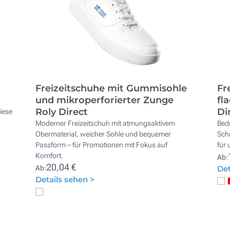
Freizeitschuhe mit Gummisohle
Fr
und mikroperforierter Zunge
fl
Roly Direct
Di
diese
Moderner Freizeitschuh mit atmungsaktivem
Bed
Obermaterial, weicher Sohle und bequemer
Schn
Passform – für Promotionen mit Fokus auf
für
Komfort.
Ab:
20,04 €
Ab:
Det
Details sehen >