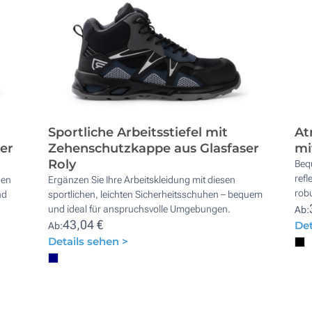
Sportliche Arbeitsstiefel mit
At
er
Zehenschutzkappe aus Glasfaser
mi
Roly
Beq
refl
hen
Ergänzen Sie Ihre Arbeitskleidung mit diesen
rob
nd
sportlichen, leichten Sicherheitsschuhen – bequem
und ideal für anspruchsvolle Umgebungen.
Ab:
43,04 €
Det
Ab:
Details sehen >