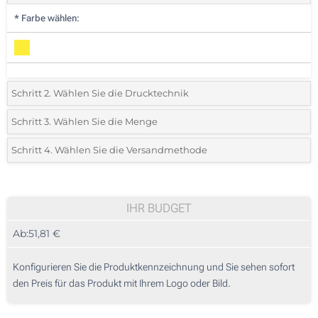
*
Farbe wählen:
Schritt 2. Wählen Sie die Drucktechnik
*
Wählen Sie die Druck- und Farbtechniken für Ihr Logo:
Schritt 3. Wählen Sie die Menge
*
Mindestbestellmenge 10 (Gesamte Bestellung)
Schritt 4. Wählen Sie die Versandmethode
Standard
Wählen Sie eine Farbe, um zu sehen, welche Mengen und Größen
verfügbar sind.
IHR BUDGET
Ab:
51,81 €
Preis berechnen
Konfigurieren Sie die Produktkennzeichnung und Sie sehen sofort
den Preis für das Produkt mit Ihrem Logo oder Bild.