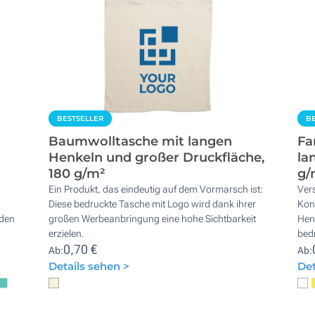
BESTSELLER
BE
Baumwolltasche mit langen
Fa
Henkeln und großer Druckfläche,
la
180 g/m²
g/
Ein Produkt, das eindeutig auf dem Vormarsch ist:
Ver
Diese bedruckte Tasche mit Logo wird dank ihrer
Konf
nden
großen Werbeanbringung eine hohe Sichtbarkeit
Henk
erzielen.
bedr
0,70 €
Ab:
Ab:
Details sehen >
Det