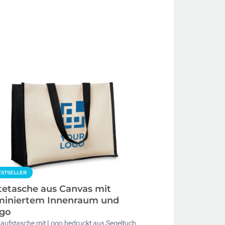
STSELLER
tetasche aus Canvas mit
miniertem Innenraum und
go
kaufstasche mit Logo bedruckt aus Segeltuch