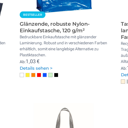
BESTSELLER
Glänzende, robuste Nylon-
Ta
Einkaufstasche, 120 g/m²
la
Fa
Bedruckbare Einkaufstasche mit glänzender
den
Laminierung. Robust und in verschiedenen Farben
Recy
erhältlich, somit eine langlebige Alternative zu
Trag
Plastiktaschen.
äuße
1,03 €
Allt
Ab:
Details sehen >
Ab:
Det