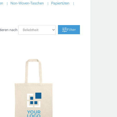
en
Non-Woven-Taschen
Papiertüten
Filter
tieren nach