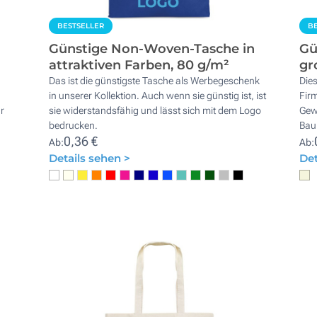
BESTSELLER
BE
Günstige Non-Woven-Tasche in
Gü
attraktiven Farben, 80 g/m²
gr
Das ist die günstigste Tasche als Werbegeschenk
Die
in unserer Kollektion. Auch wenn sie günstig ist, ist
Fir
r
sie widerstandsfähig und lässt sich mit dem Logo
Gew
bedrucken.
Bau
0,36 €
Ab:
Ab:
Details sehen >
Det