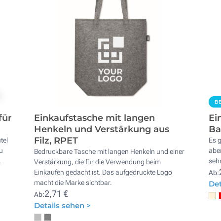
BE
für
Einkaufstasche mit langen
Ei
Henkeln und Verstärkung aus
Ba
Filz, RPET
tel
Es g
u
aber
Bedruckbare Tasche mit langen Henkeln und einer
.
sehr
Verstärkung, die für die Verwendung beim
Einkaufen gedacht ist. Das aufgedruckte Logo
Ab:
macht die Marke sichtbar.
Det
2,71 €
Ab:
Details sehen >