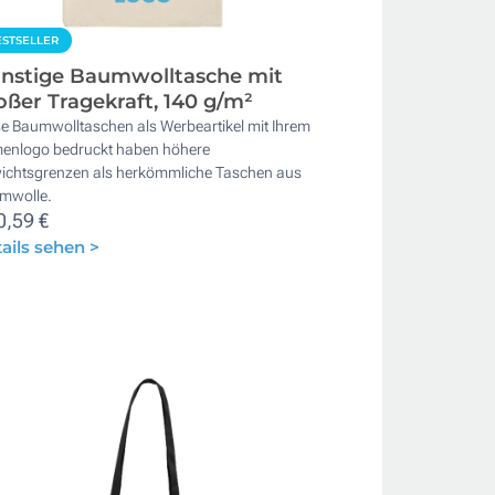
STSELLER
nstige Baumwolltasche mit
oßer Tragekraft, 140 g/m²
se Baumwolltaschen als Werbeartikel mit Ihrem
menlogo bedruckt haben höhere
ichtsgrenzen als herkömmliche Taschen aus
mwolle.
0,59 €
ails sehen >