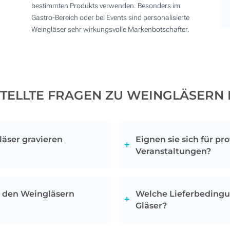
bestimmten Produkts verwenden. Besonders im
Gastro-Bereich oder bei Events sind personalisierte
Weingläser sehr wirkungsvolle Markenbotschafter.
TELLTE FRAGEN ZU WEINGLÄSERN
läser gravieren
Eignen sie sich für pr
Veranstaltungen?
- oder Gaststättengewerbe
Weingläser bieten eine bem
es Kundenerlebnis zu schaffen
sich sowohl für geschäftli
 den Weingläsern
Welche Lieferbedingu
eten Sie Ihren Kunden daher
verleihen jedem Moment
Gläser?
onalisierten Weingläsern zu
Firmenveranstaltungen
chätzung zu vermitteln. Mit
Produkteinführungen, tra
icht mit anderen Artikeln
Wir haben eine Mindestb