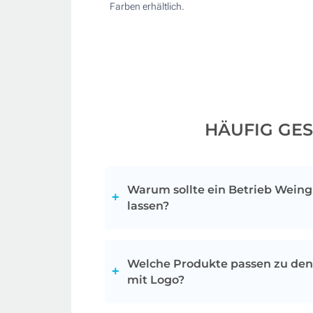
Farben erhältlich.
HÄUFIG GES
Warum sollte ein Betrieb Weing
lassen?
Wenn Ihr Unternehmen im Restaurant
tätig ist, ist es wichtig, ein einzigartig
Welche Produkte passen zu den
und sich um alle Details zu kümmern. Bi
mit Logo?
die Möglichkeit, ihre Getränke in pers
genießen, um ihnen das Gefühl der Werts
Gravierte Weingläser lassen sich le