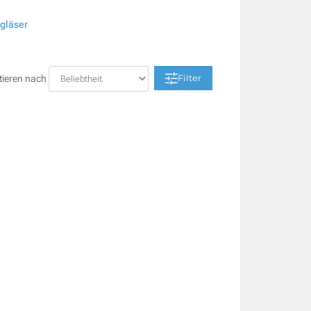
gläser
Filter
tieren nach