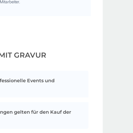
Mitarbeiter.
 MIT GRAVUR
ofessionelle Events und
erkenswerte Vielseitigkeit. Sie eignen
che als auch für festliche Anlässe und
ngen gelten für den Kauf der
 eine elegante Note. Besonders bei
 wie Konferenzen, Empfängen oder
gen sie dazu bei, eine elegante und
estellmenge an Weingläsern. Je nach