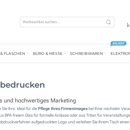
k
BELIEBT
 & FLASCHEN
BÜRO & MESSE
SCHREIBWAREN
ELEKTRO
 bedrucken
tes und hochwertiges Marketing
ie Ihre. Ideal für die
Pflege Ihres Firmenimages
bei Ihrer nächsten Veran
 aus BPA-freiem Glas für formelle Anlässe oder aus Tritan für Veranstaltun
 Siebdruckverfahren aufgedruckten Logo und verleihen Sie Ihrem Tisch eine