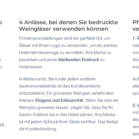
o
4 Anlässe, bei denen Sie bedruckte
Pf
Weingläser verwenden können
ve
Firmenveranstaltungen sind der perfekte Ort, um
1. 
Gläser mit Ihrem Logo zu verwenden, um ein starkes
mei
Unternehmensimage zu vermitteln, Ihre Marke zu
wir
r
bewerben und einen
bleibenden Eindruck
zu
Was
o.
hinterlassen.
wa
In Restaurants, Bars oder jedem anderen
Auf
Gastronomiebetrieb ist das Kundenerlebnis
all
entscheidend. Ein graviertes Weinglas verleiht dem
spü
Interieur
Eleganz und Exklusivität
. Wenn Sie also ein
2. 
Weinglas gravieren lassen, zeigen Sie, dass Sie Ihr
mit
Gastro-Erlebnis bis in das Detail planen. Ihre Marke
Was
ist mit jedem Schluck Ihrer Gäste sichtbar. Das festigt
fäß
ver
die Kundenbindung.
las