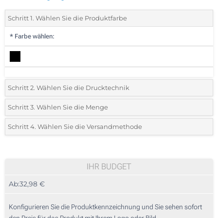
Schritt 1. Wählen Sie die Produktfarbe
*
Farbe wählen:
Schritt 2. Wählen Sie die Drucktechnik
*
Wählen Sie die Druck- und Farbtechniken für Ihr Logo:
Schritt 3. Wählen Sie die Menge
*
Bitte wählen Sie Ihre gewünschte Menge
Schritt 4. Wählen Sie die Versandmethode
1 Farbig (Vorderseite)
Menge
Standard
Stückpreis
2 Farbig (Vorderseite)
5
IHR BUDGET
3 Farbig (Vorderseite)
Ab:
32,98 €
10
4 Farbig (Vorderseite)
25
Konfigurieren Sie die Produktkennzeichnung und Sie sehen sofort
Digitaler Transferdruck in allen Farben (Vorderseite)
den Preis für das Produkt mit Ihrem Logo oder Bild.