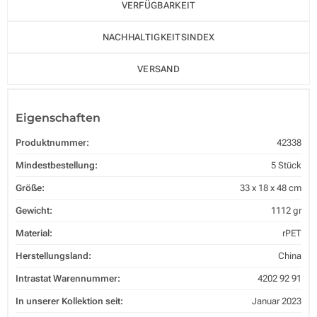
VERFÜGBARKEIT
NACHHALTIGKEITSINDEX
VERSAND
Eigenschaften
Produktnummer:
42338
Mindestbestellung:
5 Stück
Größe:
33 x 18 x 48 cm
Gewicht:
1112 gr
Material:
rPET
Herstellungsland:
China
Intrastat Warennummer:
4202 92 91
In unserer Kollektion seit:
Januar 2023