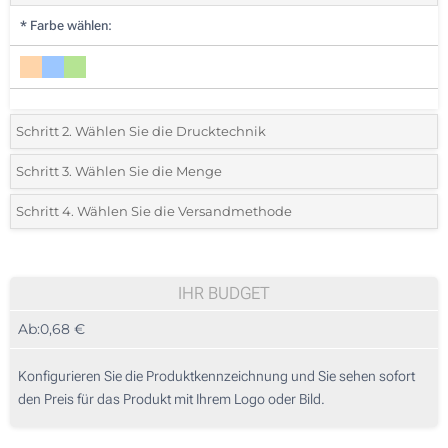
*
Farbe wählen:
Schritt 2. Wählen Sie die Drucktechnik
*
Wählen Sie die Druck- und Farbtechniken für Ihr Logo:
Schritt 3. Wählen Sie die Menge
*
Bitte wählen Sie Ihre gewünschte Menge
Schritt 4. Wählen Sie die Versandmethode
1 Farbig (Auf dem Schaft)
Menge
Standard
Stückpreis
2 Farbig (Auf dem Schaft)
500
IHR BUDGET
3 Farbig (Auf dem Schaft)
Ab:
0,68 €
1000
4 Farbig (Auf dem Schaft)
2500
Konfigurieren Sie die Produktkennzeichnung und Sie sehen sofort
Digitaler Vollfarbdruck (Rundum-Druck)
den Preis für das Produkt mit Ihrem Logo oder Bild.
5000