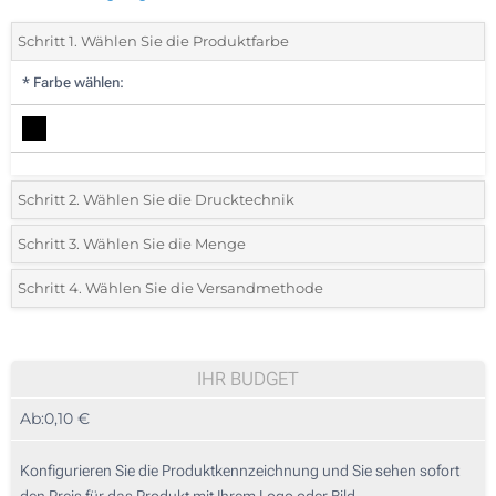
Schritt 1. Wählen Sie die Produktfarbe
*
Farbe wählen:
Schritt 2. Wählen Sie die Drucktechnik
*
Wählen Sie die Druck- und Farbtechniken für Ihr Logo:
Schritt 3. Wählen Sie die Menge
*
Bitte wählen Sie Ihre gewünschte Menge
Schritt 4. Wählen Sie die Versandmethode
1 Farbig (Auf den Schaft)
Menge
Standard
Stückpreis
2 Farbig (Auf den Schaft)
50
IHR BUDGET
3 Farbig (Auf den Schaft)
Ab:
0,10 €
100
4 Farbig (Auf den Schaft)
250
Konfigurieren Sie die Produktkennzeichnung und Sie sehen sofort
Vollfarbdruck (Auf den Schaft)
den Preis für das Produkt mit Ihrem Logo oder Bild.