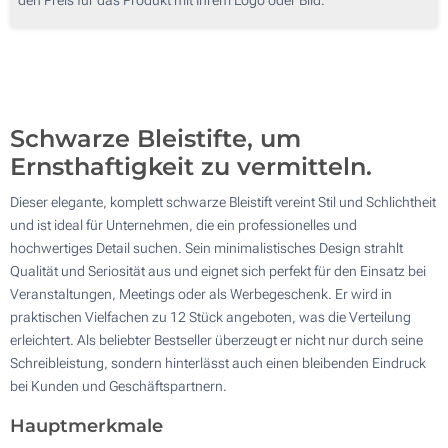
500
Lasergravur (Auf den Schaft)
1000
Ohne Werbedruck
Aktualisieren
Andere Menge :
Schwarze Bleistifte, um
Ernsthaftigkeit zu vermitteln.
Dieser elegante, komplett schwarze Bleistift vereint Stil und Schlichtheit
und ist ideal für Unternehmen, die ein professionelles und
hochwertiges Detail suchen. Sein minimalistisches Design strahlt
Qualität und Seriosität aus und eignet sich perfekt für den Einsatz bei
Veranstaltungen, Meetings oder als Werbegeschenk. Er wird in
praktischen Vielfachen zu 12 Stück angeboten, was die Verteilung
erleichtert. Als beliebter Bestseller überzeugt er nicht nur durch seine
Schreibleistung, sondern hinterlässt auch einen bleibenden Eindruck
bei Kunden und Geschäftspartnern.
Hauptmerkmale