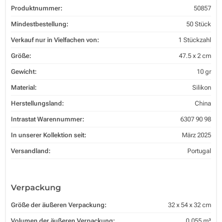
Produktnummer:
50857
Mindestbestellung:
50 Stück
Verkauf nur in Vielfachen von:
1 Stückzahl
Größe:
47.5 x 2 cm
Gewicht:
10 gr
Material:
Silikon
Herstellungsland:
China
Intrastat Warennummer:
6307 90 98
In unserer Kollektion seit:
März 2025
Versandland:
Portugal
Verpackung
Größe der äußeren Verpackung:
32 x 54 x 32 cm
Volumen der äußeren Verpackung:
0.055 m³