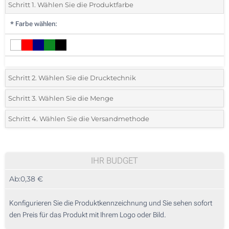
Schritt 1. Wählen Sie die Produktfarbe
*
Farbe wählen:
Schritt 2. Wählen Sie die Drucktechnik
*
Wählen Sie die Druck- und Farbtechniken für Ihr Logo:
Schritt 3. Wählen Sie die Menge
*
Bitte wählen Sie Ihre gewünschte Menge
Schritt 4. Wählen Sie die Versandmethode
1 Farbig (Auf einer Seite)
Menge
Standard
Stückpreis
2 Farbig (Auf einer Seite)
50
IHR BUDGET
3 Farbig (Auf einer Seite)
Ab:
0,38 €
100
4 Farbig (Auf einer Seite)
250
Konfigurieren Sie die Produktkennzeichnung und Sie sehen sofort
Ohne Werbedruck
den Preis für das Produkt mit Ihrem Logo oder Bild.
500