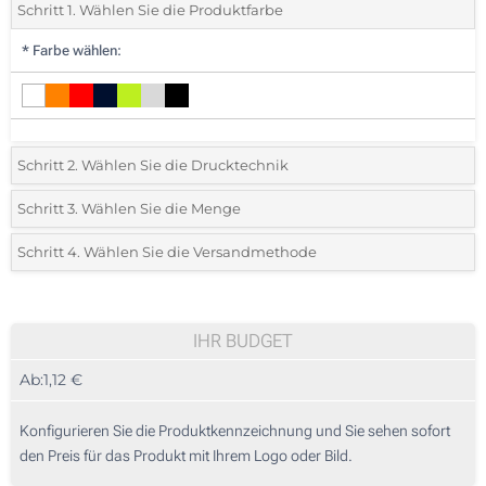
Schritt 1. Wählen Sie die Produktfarbe
*
Farbe wählen:
Schritt 2. Wählen Sie die Drucktechnik
*
Wählen Sie die Druck- und Farbtechniken für Ihr Logo:
Schritt 3. Wählen Sie die Menge
*
Bitte wählen Sie Ihre gewünschte Menge
Schritt 4. Wählen Sie die Versandmethode
1 Farbig (Auf einer Seite)
Menge
Standard
Stückpreis
Ohne Werbedruck
25
IHR BUDGET
Ab:
1,12 €
50
125
Konfigurieren Sie die Produktkennzeichnung und Sie sehen sofort
den Preis für das Produkt mit Ihrem Logo oder Bild.
250