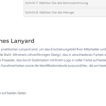
Schritt 7. Wählen Sie die Kennzeichnung
Metallkarabiner
Metallkarabiner
Metallri
Standard
oval
Ø32
Ohne Schnalle
Mit Schnalle
Schritt 8. Wählen Sie die Menge
Ohne
110 x 90 mm
110 x 1
Kennzeichnung
mm
*
Bitte wählen Sie Ihre gewünschte Menge
250
nes Lanyard
500
Metallring
Metallhaken
Karabin
Ø35
55mm
Kombi
raktischen Lanyard sind, um das Erscheinungsbild Ihrer Mitarbeiter und P
1250
nete Wahl. Mit einem röhrenförmigen Design, das in verschiedenen Farben
2500
s Polyester, das durch Sublimation mit Ihrem Logo in voller Farbe auf beiden
 Karabinerhaken sowie die Identifikationskarte auszuwählen, die am beste
5000
Andere Menge :
Aktualisieren
o auf beiden Seiten