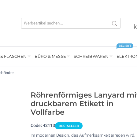
k
BELIEBT
 & FLASCHEN
BÜRO & MESSE
SCHREIBWAREN
ELEKTRO
elbänder
Röhrenförmiges Lanyard mi
druckbarem Etikett in
Vollfarbe
Code:
42113
BESTSELLER
Im modernen Design, das Aufmerksamkeit erregen wird. 