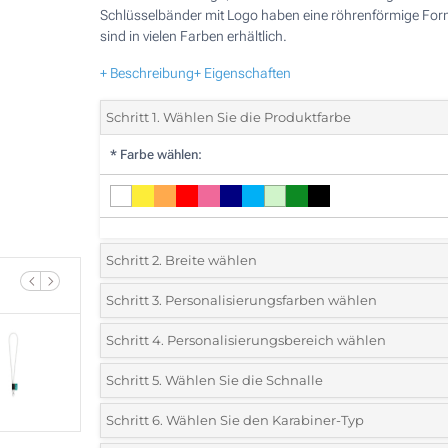
Schlüsselbänder mit Logo haben eine röhrenförmige Fo
sind in vielen Farben erhältlich.
+ Beschreibung
+ Eigenschaften
Schritt 1. Wählen Sie die Produktfarbe
*
Farbe wählen:
Schritt 2. Breite wählen
*
Breite des Bandes wählen:
Schritt 3. Personalisierungsfarben wählen
*
Wählen Sie die Druck- und Farbtechniken für Ihr Logo:
Schritt 4. Personalisierungsbereich wählen
ø7mm
*
Wo möchten Sie Ihr Logo drucken?:
Schritt 5. Wählen Sie die Schnalle
Sublimationsdruck (vollfarbig)
*
Lassen Sie uns wissen, ob Sie eine Schnalle hinzufügen
Schritt 6. Wählen Sie den Karabiner-Typ
Ohne Werbedruck
Etikett
möchten: