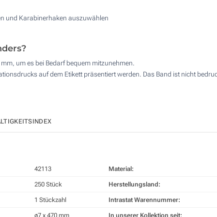
ügen und Karabinerhaken auszuwählen
nders?
0 mm, um es bei Bedarf bequem mitzunehmen.
tionsdrucks auf dem Etikett präsentiert werden. Das Band ist nicht bedru
LTIGKEITSINDEX
42113
Material:
250 Stück
Herstellungsland:
1 Stückzahl
Intrastat Warennummer:
ø7 x 470 mm
In unserer Kollektion seit: