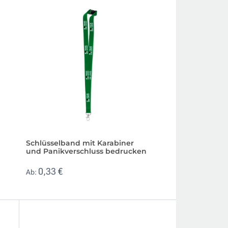
Schlüsselband mit Karabiner
Schlüsselband aus
und Panikverschluss bedrucken
zwei Karabinerve
0,33 €
0,58 €
Ab:
Ab: