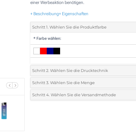
einer Werbeaktion benötigen.
+ Beschreibung
+ Eigenschaften
Schritt 1. Wählen Sie die Produktfarbe
*
Farbe wählen:
Schritt 2. Wählen Sie die Drucktechnik
*
Wählen Sie die Druck- und Farbtechniken für Ihr Logo:
Schritt 3. Wählen Sie die Menge
*
Bitte wählen Sie Ihre gewünschte Menge
Schritt 4. Wählen Sie die Versandmethode
1 Farbig (Auf den Schaft)
Menge
Standard
Stückpreis
2 Farbig (Auf den Schaft)
300
3 Farbig (Auf den Schaft)
600