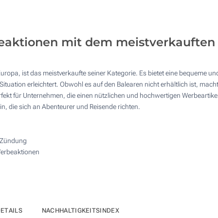
4 Farbig (Auf den Schaft)
1500
Digitaler Vollfarbdruck (Auf den Schaft)
3000
eaktionen mit dem meistverkauften 
6000
Andere Menge :
Europa, ist das meistverkaufte seiner Kategorie. Es bietet eine bequeme u
Aktualisieren
ation erleichtert. Obwohl es auf den Balearen nicht erhältlich ist, macht
erfekt für Unternehmen, die einen nützlichen und hochwertigen Werbeartik
, die sich an Abenteurer und Reisende richten.
t-Zündung
Werbeaktionen
ETAILS
NACHHALTIGKEITSINDEX