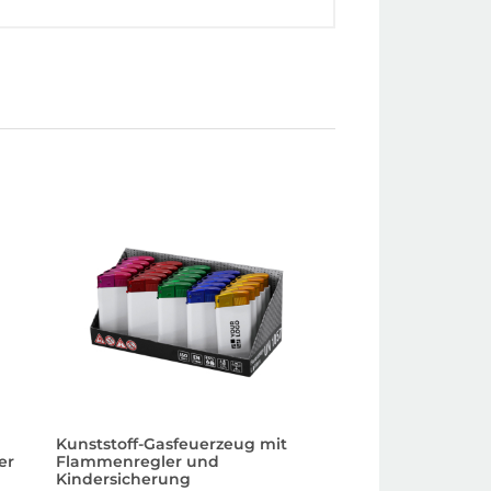
Kunststoff-Gasfeuerzeug mit
Wiederbefüllbare
er
Flammenregler und
Feuerzeug aus Kun
Kindersicherung
Kindersicherung