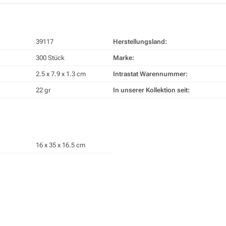
39117
Herstellungsland:
300 Stück
Marke:
2.5 x 7.9 x 1.3 cm
Intrastat Warennummer:
22 gr
In unserer Kollektion seit:
16 x 35 x 16.5 cm