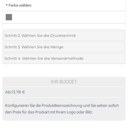
*
Farbe wählen:
Schritt 2. Wählen Sie die Drucktechnik
*
Wählen Sie die Druck- und Farbtechniken für Ihr Logo:
Schritt 3. Wählen Sie die Menge
*
Bitte wählen Sie Ihre gewünschte Menge
Schritt 4. Wählen Sie die Versandmethode
1 Farbig (Auf dem Cover)
Menge
Standard
Stückpreis
2 Farbig (Auf dem Cover)
5
IHR BUDGET
3 Farbig (Auf dem Cover)
Ab:
13,78 €
10
4 Farbig (Auf dem Cover)
25
Konfigurieren Sie die Produktkennzeichnung und Sie sehen sofort
Ohne Werbedruck
den Preis für das Produkt mit Ihrem Logo oder Bild.
50
100