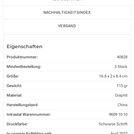
NACHHALTIGKEITSINDEX
VERSAND
Eigenschaften
Produktnummer:
40828
Mindestbestellung:
5 Stück
Größe:
16.8 x 2 x 8.4 cm
Gewicht:
115 gr
Material:
Graphit
Herstellungsland:
China
Intrastat Warennummer:
9609 10 10
Druckfarbe:
Schwarze Schrift
In unserer Kollektion seit:
April 2022