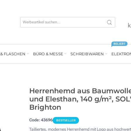
k
BELIEBT
 & FLASCHEN
BÜRO & MESSE
SCHREIBWAREN
ELEKTRO
Herrenhemd aus Baumwoll
und Elesthan, 140 g/m², SOL
Brighton
Code:
43696
BESTSELLER
Tailliertes, modernes Herrenhemd mit Logo aus hochwer