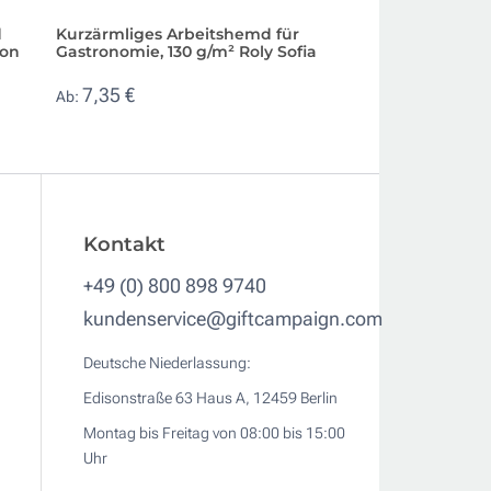
d
Kurzärmliges Arbeitshemd für
Damen-Oxford-Bl
don
Gastronomie, 130 g/m² Roly Sofia
Baumwolle, Polyes
THC London WH
7,35 €
Ab:
11,52 €
Ab:
Kontakt
+49 (0) 800 898 9740
kundenservice@giftcampaign.com
Deutsche Niederlassung:
Edisonstraße 63 Haus A, 12459 Berlin
Montag bis Freitag von 08:00 bis 15:00
Uhr