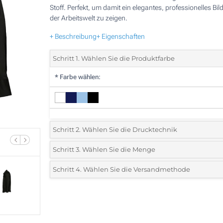
Stoff. Perfekt, um damit ein elegantes, professionelles Bild
der Arbeitswelt zu zeigen.
+ Beschreibung
+ Eigenschaften
Schritt 1. Wählen Sie die Produktfarbe
*
Farbe wählen:
Schritt 2. Wählen Sie die Drucktechnik
*
Wählen Sie die Druck- und Farbtechniken für Ihr Logo:
Schritt 3. Wählen Sie die Menge
*
Mindestbestellmenge 5 (Gesamte Bestellung)
Schritt 4. Wählen Sie die Versandmethode
1 Farbig (Auf der Brust)
Standard
Wählen Sie eine Farbe, um zu sehen, welche Mengen und
2 Farbig (Auf der Brust)
Größen verfügbar sind.
3 Farbig (Auf der Brust)