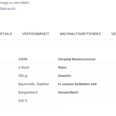
Image zu vermitteln.
 Gebrauch.
ETAILS
VERFÜGBARKEIT
NACHHALTIGKEITSINDEX
VE
43696
Intrastat Warennummer:
5 Stück
Ware:
355 gr
Gewicht:
Baumwolle, Elasthan
In unserer Kollektion seit:
Bangladesch
Versandland:
SOL'S