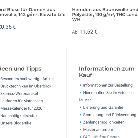
ord Bluse für Damen aus
Hemden aus Baumwolle un
wolle, 142 g/m², Elevate Life
Polyester, 130 g/m², THC Lon
WH
20,36 €
11,52 €
Ab:
deen und Tipps
Informationen zum
Kauf
Besonders hochwertige Artikel
Informationen zur Bestellung
Drucktechniken im Überblick
Hier erhalten Sie Ihr virtuelles
Express-Werbeartikel
Muster
Leitfaden für Materialien
Lieferung und Garantie
Messekalender für 2026
Stornierung und Rücksendung
Nachhaltigkeitsindex
Zahlungsmöglichkeiten
Unsere Blogartikel
Muster anfordern
FAQ: Häufige Fragen