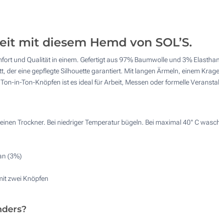
Preis berechnen
4 Farbig (Auf der Brust)
Digitaler Transferdruck auf Textilien in Vollfarbe (Rückse
keit mit diesem Hemd von SOL’S.
ort und Qualität in einem. Gefertigt aus 97% Baumwolle und 3% Elasthan 
Sticken (Auf der Brust)
hnitt, der eine gepflegte Silhouette garantiert. Mit langen Ärmeln, einem K
Ton-in-Ton-Knöpfen ist es ideal für Arbeit, Messen oder formelle Veranstalt
keinen Trockner. Bei niedriger Temperatur bügeln. Bei maximal 40° C wasc
an (3%)
mit zwei Knöpfen
nders?