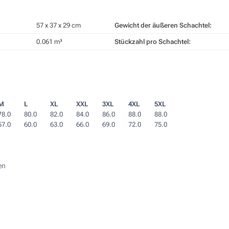
57 x 37 x 29 cm
Gewicht der äußeren Schachtel:
0.061 m³
Stückzahl pro Schachtel:
M
L
XL
XXL
3XL
4XL
5XL
78.0
80.0
82.0
84.0
86.0
88.0
88.0
57.0
60.0
63.0
66.0
69.0
72.0
75.0
en