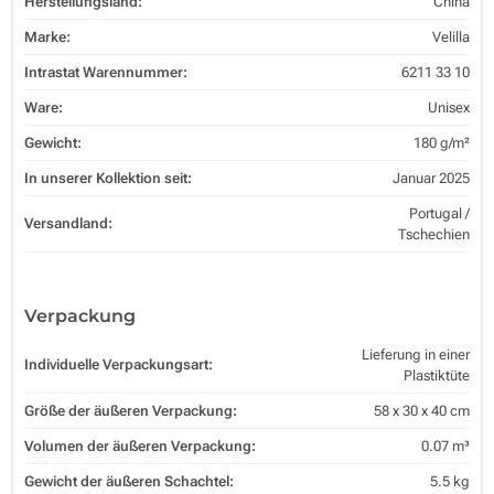
Herstellungsland:
China
Marke:
Velilla
Intrastat Warennummer:
6211 33 10
Ware:
Unisex
Gewicht:
180 g/m²
In unserer Kollektion seit:
Januar 2025
Portugal /
Versandland:
Tschechien
Verpackung
Lieferung in einer
Individuelle Verpackungsart:
Plastiktüte
Größe der äußeren Verpackung:
58 x 30 x 40 cm
Volumen der äußeren Verpackung:
0.07 m³
Gewicht der äußeren Schachtel:
5.5 kg