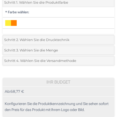
Schritt 1. Wählen Sie die Produktfarbe
*
Farbe wählen:
Schritt 2. Wählen Sie die Drucktechnik
*
Wählen Sie die Druck- und Farbtechniken für Ihr Logo:
Schritt 3. Wählen Sie die Menge
*
Mindestbestellmenge 5 (Gesamte Bestellung)
Schritt 4. Wählen Sie die Versandmethode
1 Farbig (Auf einer Seite)
Standard
Wählen Sie eine Farbe, um zu sehen, welche Mengen und Größen
2 Farbig (Auf einer Seite)
verfügbar sind.
IHR BUDGET
3 Farbig (Auf einer Seite)
Ab:
68,77 €
Preis berechnen
4 Farbig (Auf einer Seite)
Konfigurieren Sie die Produktkennzeichnung und Sie sehen sofort
Vollfarbdruck (Auf einer Seite)
den Preis für das Produkt mit Ihrem Logo oder Bild.