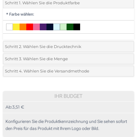
Schritt 1. Wählen Sie die Produktfarbe
*
Farbe wählen:
Schritt 2. Wählen Sie die Drucktechnik
*
Wählen Sie die Druck- und Farbtechniken für Ihr Logo:
Schritt 3. Wählen Sie die Menge
*
Bitte wählen Sie Ihre gewünschte Menge
Schritt 4. Wählen Sie die Versandmethode
1 Farbig (Auf dem Griff)
Menge
Standard
Stückpreis
2 Farbig (Auf dem Griff)
10
IHR BUDGET
1 Farbig (Auf einem Panel)
Ab:
3,51 €
20
2 Farbig (Auf einem Panel)
50
Konfigurieren Sie die Produktkennzeichnung und Sie sehen sofort
3 Farbig (Auf einem Panel)
den Preis für das Produkt mit Ihrem Logo oder Bild.
100