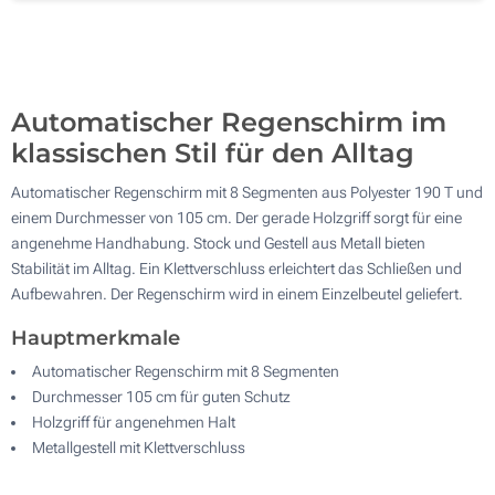
4 Farbig (Auf einem Panel)
200
Vollfarb-Transferdruck (Auf einem Panel)
Aktualisieren
Andere Menge :
Automatischer Regenschirm im
Ohne Werbedruck
klassischen Stil für den Alltag
Automatischer Regenschirm mit 8 Segmenten aus Polyester 190 T und
einem Durchmesser von 105 cm. Der gerade Holzgriff sorgt für eine
angenehme Handhabung. Stock und Gestell aus Metall bieten
Stabilität im Alltag. Ein Klettverschluss erleichtert das Schließen und
Aufbewahren. Der Regenschirm wird in einem Einzelbeutel geliefert.
Hauptmerkmale
Automatischer Regenschirm mit 8 Segmenten
Durchmesser 105 cm für guten Schutz
Holzgriff für angenehmen Halt
Metallgestell mit Klettverschluss