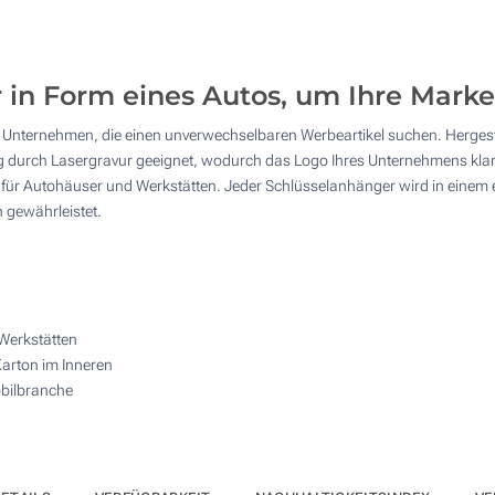
240
600
 in Form eines Autos, um Ihre Mark
1200
 Unternehmen, die einen unverwechselbaren Werbeartikel suchen. Hergestel
2400
g durch Lasergravur geeignet, wodurch das Logo Ihres Unternehmens klar h
für Autohäuser und Werkstätten. Jeder Schlüsselanhänger wird in einem e
Andere Menge :
n gewährleistet.
Aktualisieren
Werkstätten
Karton im Inneren
obilbranche