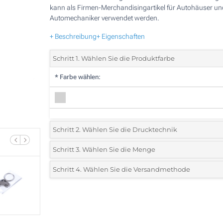
kann als Firmen-Merchandisingartikel für Autohäuser un
Automechaniker verwendet werden.
+ Beschreibung
+ Eigenschaften
Schritt 1. Wählen Sie die Produktfarbe
*
Farbe wählen:
Schritt 2. Wählen Sie die Drucktechnik
*
Wählen Sie die Druck- und Farbtechniken für Ihr Logo:
Schritt 3. Wählen Sie die Menge
*
Bitte wählen Sie Ihre gewünschte Menge
Schritt 4. Wählen Sie die Versandmethode
1 Farbig (Auf einer Seite)
Menge
Standard
Stückpreis
Lasergravur (Auf einer Seite)
120
Ohne Werbedruck