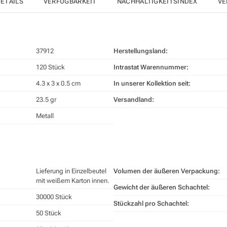
ETAILS
VERFÜGBARKEIT
NACHHALTIGKEITSINDEX
VE
37912
Herstellungsland:
120 Stück
Intrastat Warennummer:
4.3 x 3 x 0.5 cm
In unserer Kollektion seit:
23.5 gr
Versandland:
Metall
Lieferung in Einzelbeutel
Volumen der äußeren Verpackung:
mit weißem Karton innen.
Gewicht der äußeren Schachtel:
30000 Stück
Stückzahl pro Schachtel:
50 Stück