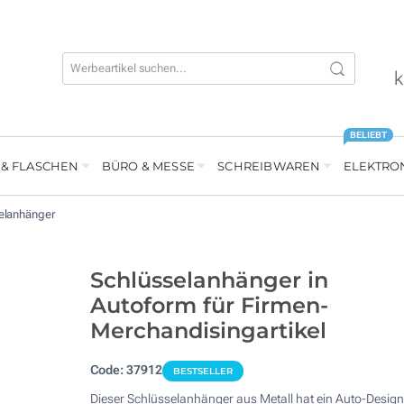
k
BELIEBT
 & FLASCHEN
BÜRO & MESSE
SCHREIBWAREN
ELEKTRO
selanhänger
Schlüsselanhänger in
Autoform für Firmen-
Merchandisingartikel
Code:
37912
BESTSELLER
Dieser Schlüsselanhänger aus Metall hat ein Auto-Desig