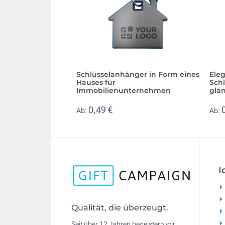
Schlüsselanhänger in Form eines
Ele
Hauses für
Sch
Immobilienunternehmen
glä
0,49 €
Ab:
Ab:
I
Qualität, die überzeugt.
Seit über 12 Jahren begeistern wir