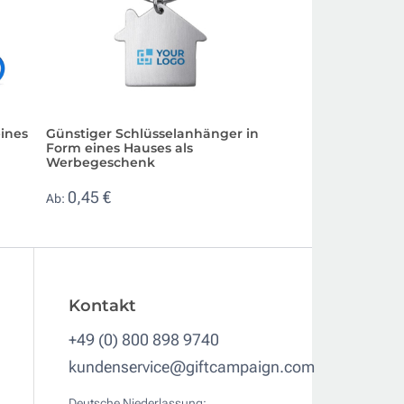
ines
Günstiger Schlüsselanhänger in
Eleganter Schlüs
Form eines Hauses als
mit Nickelhaus u
Werbegeschenk
Oberfläche
0,45 €
0,95 €
Ab:
Ab:
Kontakt
+49 (0) 800 898 9740
kundenservice@giftcampaign.com
Deutsche Niederlassung: