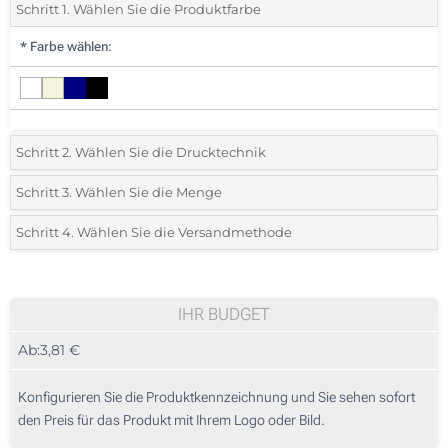
Schritt 1. Wählen Sie die Produktfarbe
*
Farbe wählen:
Schritt 2. Wählen Sie die Drucktechnik
*
Wählen Sie die Druck- und Farbtechniken für Ihr Logo:
Schritt 3. Wählen Sie die Menge
*
Bitte wählen Sie Ihre gewünschte Menge
Schritt 4. Wählen Sie die Versandmethode
1 Farbig (Rundum-Druck)
Menge
Standard
Stückpreis
1 Farbig (Auf einer Seite)
10
IHR BUDGET
2 Farbig (Auf einer Seite)
Ab:
3,81 €
20
3 Farbig (Auf einer Seite)
50
Konfigurieren Sie die Produktkennzeichnung und Sie sehen sofort
4 Farbig (Auf einer Seite)
den Preis für das Produkt mit Ihrem Logo oder Bild.
100