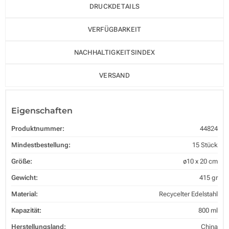
DRUCKDETAILS
VERFÜGBARKEIT
NACHHALTIGKEITSINDEX
VERSAND
Eigenschaften
Produktnummer:
44824
Mindestbestellung:
15 Stück
Größe:
ø10 x 20 cm
Gewicht:
415 gr
Material:
Recycelter Edelstahl
Kapazität:
800 ml
Herstellungsland:
China