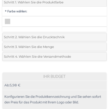
Schritt 1. Wählen Sie die Produktfarbe
*
Farbe wählen:
Schritt 2. Wählen Sie die Drucktechnik
*
Wählen Sie die Druck- und Farbtechniken für Ihr Logo:
Schritt 3. Wählen Sie die Menge
*
Bitte wählen Sie Ihre gewünschte Menge
Schritt 4. Wählen Sie die Versandmethode
1 Farbig (Rundum-Druck)
Menge
Standard
Stückpreis
Lasergravur (Auf einer Seite)
15
IHR BUDGET
Ohne Werbedruck
Ab:
5,98 €
30
75
Konfigurieren Sie die Produktkennzeichnung und Sie sehen sofort
den Preis für das Produkt mit Ihrem Logo oder Bild.
150