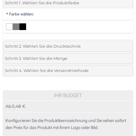
Schritt 1. Wählen Sie die Produktfarbe
*
Farbe wählen:
Schritt 2. Wählen Sie die Drucktechnik
*
Wählen Sie die Druck- und Farbtechniken für Ihr Logo:
Schritt 3. Wählen Sie die Menge
*
Bitte wählen Sie Ihre gewünschte Menge
Schritt 4. Wählen Sie die Versandmethode
1 Farbig (Auf einer Seite)
Menge
Standard
Stückpreis
2 Farbig (Auf einer Seite)
5
IHR BUDGET
3 Farbig (Auf einer Seite)
Ab:
5,48 €
10
4 Farbig (Auf einer Seite)
25
Konfigurieren Sie die Produktkennzeichnung und Sie sehen sofort
Ohne Werbedruck
den Preis für das Produkt mit Ihrem Logo oder Bild.
50