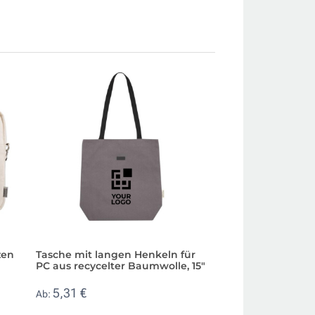
zen
Tasche mit langen Henkeln für
Laptoptasche aus
PC aus recycelter Baumwolle, 15"
gepolstertem Hau
bedrucken
5,31 €
Ab:
9,11 €
Ab: