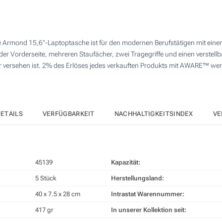
4 Farbig (Auf einer Seite)
25
Digitaler Transferdruck in Vollfarbe (Auf einer Seite)
50
te Armond 15,6"-Laptoptasche ist für den modernen Berufstätigen mit ein
Ohne Werbedruck
100
der Vorderseite, mehreren Staufächer, zwei Tragegriffe und einen verstell
 versehen ist. 2% des Erlöses jedes verkauften Produkts mit AWARE™ wer
Andere Menge :
Aktualisieren
ETAILS
VERFÜGBARKEIT
NACHHALTIGKEITSINDEX
VE
45139
Kapazität:
5 Stück
Herstellungsland:
40 x 7.5 x 28 cm
Intrastat Warennummer:
417 gr
In unserer Kollektion seit: