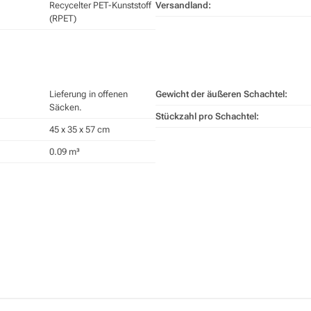
Recycelter PET-Kunststoff
Versandland:
(RPET)
Lieferung in offenen
Gewicht der äußeren Schachtel:
Säcken.
Stückzahl pro Schachtel:
45 x 35 x 57 cm
0.09 m³