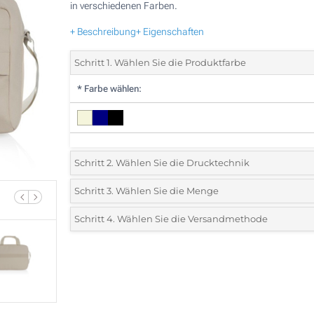
in verschiedenen Farben.
+ Beschreibung
+ Eigenschaften
Schritt 1. Wählen Sie die Produktfarbe
*
Farbe wählen:
Schritt 2. Wählen Sie die Drucktechnik
*
Wählen Sie die Druck- und Farbtechniken für Ihr Logo:
Schritt 3. Wählen Sie die Menge
*
Bitte wählen Sie Ihre gewünschte Menge
Schritt 4. Wählen Sie die Versandmethode
1 Farbig (Auf einer Seite)
Menge
Standard
Stückpreis
2 Farbig (Auf einer Seite)
5
3 Farbig (Auf einer Seite)
10