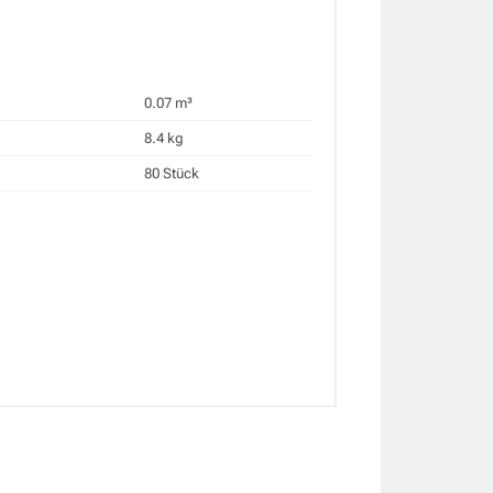
0.07 m³
8.4 kg
80 Stück