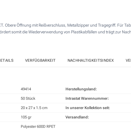
4 Farbig (Auf dem Cover)
250
Digitaler Transferdruck in Vollfarbe (Auf dem Cover)
500
ET. Obere Öffnung mit Reißverschluss, Metallzipper und Tragegriff. Für Tabl
Ohne Werbedruck
1000
ördert somit die Wiederverwendung von Plastikabfällen und trägt zur Nachh
Andere Menge :
Aktualisieren
ETAILS
VERFÜGBARKEIT
NACHHALTIGKEITSINDEX
VE
49414
Herstellungsland:
50 Stück
Intrastat Warennummer:
20 x 27 x 1.5 cm
In unserer Kollektion seit:
105 gr
Versandland:
Polyester 600D RPET