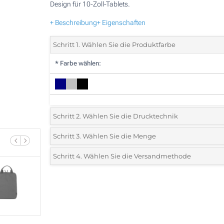
Design für 10-Zoll-Tablets.
+ Beschreibung
+ Eigenschaften
Schritt 1. Wählen Sie die Produktfarbe
*
Farbe wählen:
Schritt 2. Wählen Sie die Drucktechnik
*
Wählen Sie die Druck- und Farbtechniken für Ihr Logo:
Schritt 3. Wählen Sie die Menge
*
Bitte wählen Sie Ihre gewünschte Menge
Schritt 4. Wählen Sie die Versandmethode
1 Farbig (Auf dem Cover)
Menge
Standard
Stückpreis
2 Farbig (Auf dem Cover)
50
3 Farbig (Auf dem Cover)
100