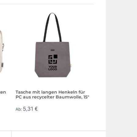
zen
Tasche mit langen Henkeln für
Laptoptasche aus
PC aus recycelter Baumwolle, 15"
gepolstertem Hau
bedrucken
5,31 €
Ab:
9,11 €
Ab: