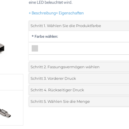
eine LED beleuchtet wird.
+ Beschreibung
+ Eigenschaften
Schritt 1. Wählen Sie die Produktfarbe
*
Farbe wählen:
Schritt 2. Fassungsvermögen wählen
2 GB
Schritt 3. Vorderer Druck
*
Wählen Sie die Drucktechnik und die Anzahl der Farben f
4 GB
Schritt 4. Rückseitiger Druck
Ihr Logo:
*
Wählen Sie die Drucktechnik und die Anzahl der Farben f
8 GB
Schritt 5. Wählen Sie die Menge
Ihr Logo:
Lasergravur
*
Bitte wählen Sie Ihre gewünschte Menge
16 GB
Lasergravur
Ohne Werbedruck
32 GB
100