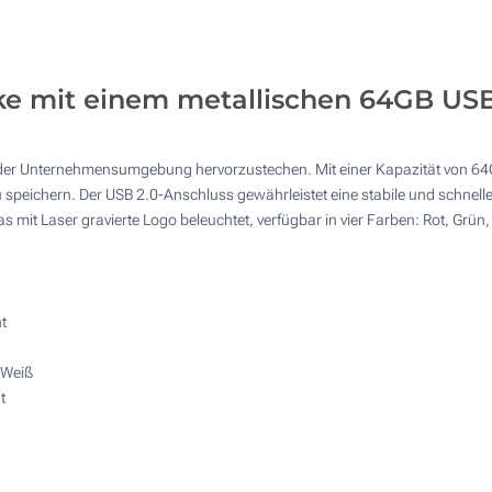
Ohne Werbedruck
64 GB
200
500
ke mit einem metallischen 64GB USB
1000
2000
 jeder Unternehmensumgebung hervorzustechen. Mit einer Kapazität von 64
 speichern. Der USB 2.0-Anschluss gewährleistet eine stabile und schnell
Andere Menge :
as mit Laser gravierte Logo beleuchtet, verfügbar in vier Farben: Rot, Gr
Aktualisieren
t
 Weiß
t