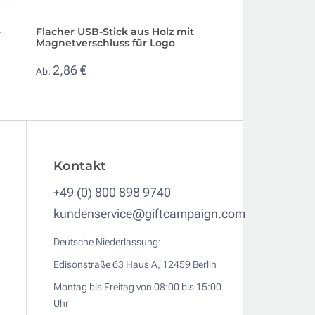
-
Flacher USB-Stick aus Holz mit
Gravierbarer USB-
Magnetverschluss für Logo
Holz mit Magnetv
2,86 €
5,11 €
Ab:
Ab:
Kontakt
+49 (0) 800 898 9740
kundenservice@giftcampaign.com
Deutsche Niederlassung:
Edisonstraße 63 Haus A, 12459 Berlin
Montag bis Freitag von 08:00 bis 15:00
Uhr