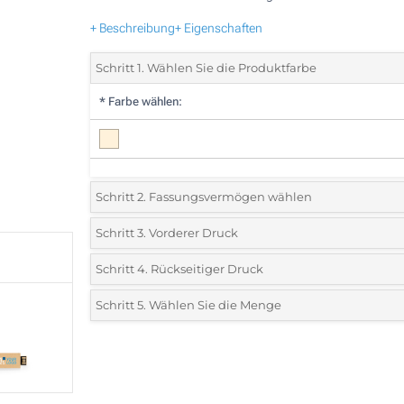
+ Beschreibung
+ Eigenschaften
Schritt 1. Wählen Sie die Produktfarbe
*
Farbe wählen:
Schritt 2. Fassungsvermögen wählen
2 GB
Schritt 3. Vorderer Druck
*
Wählen Sie die Drucktechnik und die Anzahl der Farben f
4 GB
Schritt 4. Rückseitiger Druck
Ihr Logo:
*
Wählen Sie die Drucktechnik und die Anzahl der Farben f
8 GB
Schritt 5. Wählen Sie die Menge
Ihr Logo:
1-farbiger Siebdruck
*
Bitte wählen Sie Ihre gewünschte Menge
16 GB
1-farbiger Siebdruck
2-farbiger Siebdruck
32 GB
100
2-farbiger Siebdruck