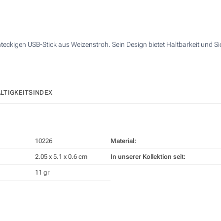
3-farbiger Siebdruck
64 GB
200
3-farbiger Siebdruck
4-farbiger Siebdruck
500
4-farbiger Siebdruck
1000
teckigen USB-Stick aus Weizenstroh. Sein Design bietet Haltbarkeit und Sic
Digitaldruck (Vollfarbe)
2000
Digitaldruck (Vollfarbe)
Ohne Werbedruck
Andere Menge :
Ohne Werbedruck
LTIGKEITSINDEX
Aktualisieren
10226
Material:
2.05 x 5.1 x 0.6 cm
In unserer Kollektion seit:
11 gr