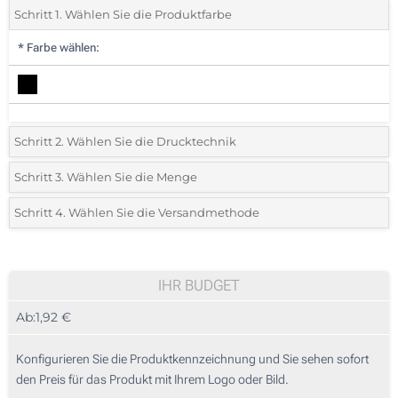
Schritt 1. Wählen Sie die Produktfarbe
*
Farbe wählen:
Schritt 2. Wählen Sie die Drucktechnik
*
Wählen Sie die Druck- und Farbtechniken für Ihr Logo:
Schritt 3. Wählen Sie die Menge
*
Bitte wählen Sie Ihre gewünschte Menge
Schritt 4. Wählen Sie die Versandmethode
1 Farbig (Unterhalb der Anzeige)
Menge
Standard
Stückpreis
2 Farbig (Unterhalb der Anzeige)
25
IHR BUDGET
Ohne Werbedruck
Ab:
1,92 €
50
125
Konfigurieren Sie die Produktkennzeichnung und Sie sehen sofort
den Preis für das Produkt mit Ihrem Logo oder Bild.
250