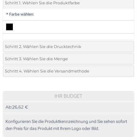
Schritt 1. Wählen Sie die Produktfarbe
*
Farbe wählen:
Schritt 2. Wählen Sie die Drucktechnik
*
Wählen Sie die Druck- und Farbtechniken für Ihr Logo:
Schritt 3. Wählen Sie die Menge
*
Bitte wählen Sie Ihre gewünschte Menge
Schritt 4. Wählen Sie die Versandmethode
1 Farbig (Deckel)
Menge
Standard
Stückpreis
Ohne Werbedruck
5
IHR BUDGET
Ab:
26,62 €
10
25
Konfigurieren Sie die Produktkennzeichnung und Sie sehen sofort
den Preis für das Produkt mit Ihrem Logo oder Bild.
50