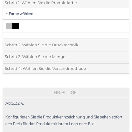
Schritt 1. Wählen Sie die Produktfarbe
*
Farbe wählen:
Schritt 2. Wählen Sie die Drucktechnik
*
Wählen Sie die Druck- und Farbtechniken für Ihr Logo:
Schritt 3. Wählen Sie die Menge
*
Bitte wählen Sie Ihre gewünschte Menge
Schritt 4. Wählen Sie die Versandmethode
Digitaler Transferdruck in Vollfarbe (Auf dem Etikett)
Menge
Standard
Stückpreis
Lasergravur (Auf dem Etikett)
5
IHR BUDGET
Ohne Werbedruck
Ab:
5,32 €
10
25
Konfigurieren Sie die Produktkennzeichnung und Sie sehen sofort
den Preis für das Produkt mit Ihrem Logo oder Bild.
50