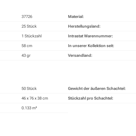
37726
Material:
25 Stück
Herstellungsland:
1 Stückzahl
Intrastat Warennummer:
58 cm
In unserer Kollektion seit:
43 gr
Versandland:
50 Stück
Gewicht der äußeren Schachtel:
46 x 76 x 38 cm
Stückzahl pro Schachtel:
0.133 m³