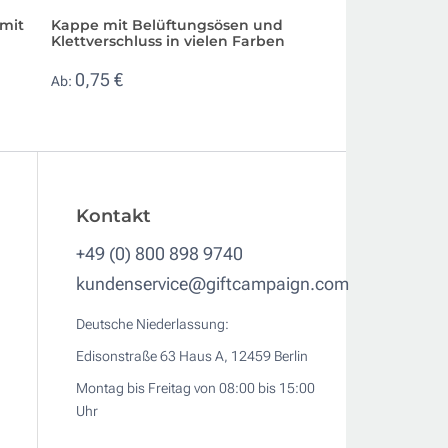
mit
Kappe mit Belüftungsösen und
Cap mit farbigem
Klettverschluss in vielen Farben
und Klettverschlu
Werbeartikel
0,75 €
Ab:
1,84 €
Ab:
Kontakt
+49 (0) 800 898 9740
kundenservice@giftcampaign.com
Deutsche Niederlassung:
Edisonstraße 63 Haus A, 12459 Berlin
Montag bis Freitag von 08:00 bis 15:00
Uhr