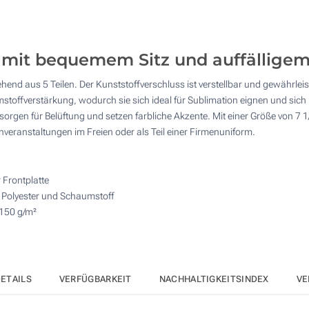
50
4 Farbig (Vorderseite)
125
Sublimationsdruck Vollfarbe (Vorderseite)
 mit bequemem Sitz und auffälligem
250
hend aus 5 Teilen. Der Kunststoffverschluss ist verstellbar und gewährle
Vollfarbdruck (Vorderseite)
500
stoffverstärkung, wodurch sie sich ideal für Sublimation eignen und si
 sorgen für Belüftung und setzen farbliche Akzente. Mit einer Größe von 7
Andere Menge :
Sticken (Vorderseite)
enveranstaltungen im Freien oder als Teil einer Firmenuniform.
Aktualisieren
Ohne Werbedruck
 Frontplatte
s Polyester und Schaumstoff
 150 g/m²
ETAILS
VERFÜGBARKEIT
NACHHALTIGKEITSINDEX
VE