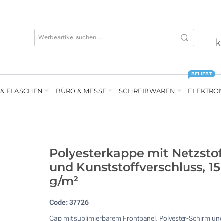
k
BELIEBT
 & FLASCHEN
BÜRO & MESSE
SCHREIBWAREN
ELEKTRO
Polyesterkappe mit Netzstof
und Kunststoffverschluss, 1
g/m²
Code:
37726
Cap mit sublimierbarem Frontpanel, Polyester-Schirm un