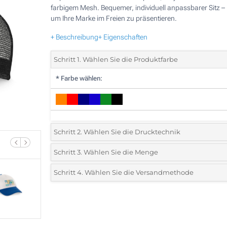
farbigem Mesh. Bequemer, individuell anpassbarer Sitz – 
um Ihre Marke im Freien zu präsentieren.
+ Beschreibung
+ Eigenschaften
Schritt 1. Wählen Sie die Produktfarbe
*
Farbe wählen:
Schritt 2. Wählen Sie die Drucktechnik
*
Wählen Sie die Druck- und Farbtechniken für Ihr Logo:
Schritt 3. Wählen Sie die Menge
*
Bitte wählen Sie Ihre gewünschte Menge
Schritt 4. Wählen Sie die Versandmethode
1 Farbig (Vorderseite)
Menge
Standard
Stückpreis
2 Farbig (Vorderseite)
25
3 Farbig (Vorderseite)