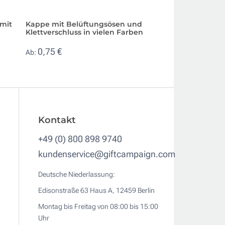
mit
Kappe mit Belüftungsösen und
Cap mit farbigem
Klettverschluss in vielen Farben
und Klettverschlu
Werbeartikel
0,75 €
Ab:
1,84 €
Ab:
Kontakt
+49 (0) 800 898 9740
kundenservice@giftcampaign.com
Deutsche Niederlassung:
Edisonstraße 63 Haus A, 12459 Berlin
Montag bis Freitag von 08:00 bis 15:00
Uhr