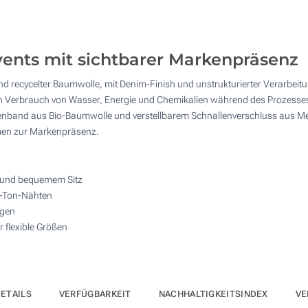
4 Farbig (Auf einer Seite)
25
Vollfarbdruck (Auf einer Seite)
50
ents mit sichtbarer Markenpräsenz
Ohne Werbedruck
100
recycelter Baumwolle, mit Denim-Finish und unstrukturierter Verarbeitung
Andere Menge :
den Verbrauch von Wasser, Energie und Chemikalien während des Prozesse
Aktualisieren
enband aus Bio-Baumwolle und verstellbarem Schnallenverschluss aus Met
men zur Markenpräsenz.
 und bequemem Sitz
n-Ton-Nähten
agen
r flexible Größen
ETAILS
VERFÜGBARKEIT
NACHHALTIGKEITSINDEX
VE