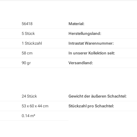
56418
Material:
5 Stück
Herstellungsland:
1 Stückzahl
Intrastat Warennummer:
58 cm
In unserer Kollektion seit:
90 gr
Versandland:
24 Stück
Gewicht der äußeren Schachtel:
53 x 60 x 44 cm
Stückzahl pro Schachtel:
0.14 m³