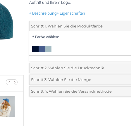
Auftritt und Ihrem Logo.
+ Beschreibung
+ Eigenschaften
Schritt 1. Wählen Sie die Produktfarbe
*
Farbe wählen:
Schritt 2. Wählen Sie die Drucktechnik
*
Wählen Sie die Druck- und Farbtechniken für Ihr Logo:
Schritt 3. Wählen Sie die Menge
*
Bitte wählen Sie Ihre gewünschte Menge
Schritt 4. Wählen Sie die Versandmethode
1 Farbig (Auf einer Seite)
Menge
Standard
Stückpreis
2 Farbig (Auf einer Seite)
5
3 Farbig (Auf einer Seite)
10