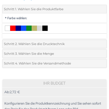
Schritt 1. Wählen Sie die Produktfarbe
*
Farbe wählen:
Schritt 2. Wählen Sie die Drucktechnik
*
Wählen Sie die Druck- und Farbtechniken für Ihr Logo:
Schritt 3. Wählen Sie die Menge
*
Bitte wählen Sie Ihre gewünschte Menge
Schritt 4. Wählen Sie die Versandmethode
1 Farbig (Auf einem Paneel)
Menge
Standard
Stückpreis
2 Farbig (Auf einem Paneel)
10
IHR BUDGET
3 Farbig (Auf einem Paneel)
Ab:
2,72 €
20
4 Farbig (Auf einem Paneel)
50
Konfigurieren Sie die Produktkennzeichnung und Sie sehen sofort
Ohne Werbedruck
den Preis für das Produkt mit Ihrem Logo oder Bild.