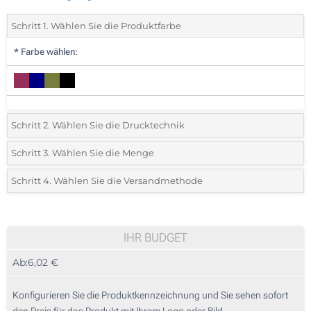
Schritt 1. Wählen Sie die Produktfarbe
*
Farbe wählen:
Schritt 2. Wählen Sie die Drucktechnik
*
Wählen Sie die Druck- und Farbtechniken für Ihr Logo:
Schritt 3. Wählen Sie die Menge
*
Bitte wählen Sie Ihre gewünschte Menge
Schritt 4. Wählen Sie die Versandmethode
1 Farbig (Vorderseite)
Menge
Standard
Stückpreis
2 Farbig (Vorderseite)
5
IHR BUDGET
3 Farbig (Vorderseite)
Ab:
6,02 €
10
4 Farbig (Vorderseite)
25
Konfigurieren Sie die Produktkennzeichnung und Sie sehen sofort
Vollfarbdruck (Vorderseite)
den Preis für das Produkt mit Ihrem Logo oder Bild.