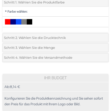
Schritt 1. Wählen Sie die Produktfarbe
*
Farbe wählen:
Schritt 2. Wählen Sie die Drucktechnik
*
Wählen Sie die Druck- und Farbtechniken für Ihr Logo:
Schritt 3. Wählen Sie die Menge
*
Bitte wählen Sie Ihre gewünschte Menge
Schritt 4. Wählen Sie die Versandmethode
1 Farbig (Vorderseite)
Menge
Standard
Stückpreis
2 Farbig (Vorderseite)
5
IHR BUDGET
3 Farbig (Vorderseite)
Ab:
8,14 €
10
4 Farbig (Vorderseite)
25
Konfigurieren Sie die Produktkennzeichnung und Sie sehen sofort
Vollfarbdruck (Vorderseite)
den Preis für das Produkt mit Ihrem Logo oder Bild.
50