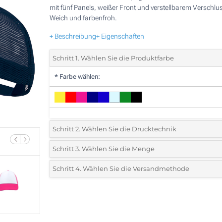
mit fünf Panels, weißer Front und verstellbarem Verschlu
Weich und farbenfroh.
+ Beschreibung
+ Eigenschaften
Schritt 1. Wählen Sie die Produktfarbe
*
Farbe wählen:
Schritt 2. Wählen Sie die Drucktechnik
*
Wählen Sie die Druck- und Farbtechniken für Ihr Logo:
Schritt 3. Wählen Sie die Menge
*
Bitte wählen Sie Ihre gewünschte Menge
Schritt 4. Wählen Sie die Versandmethode
1 Farbig (Auf einer Seite)
Menge
Standard
Stückpreis
2 Farbig (Auf einer Seite)
55
3 Farbig (Auf einer Seite)