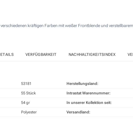
110
4 Farbig (Auf einer Seite)
275
Digitaler Transferdruck in Vollfarbe (Auf einer Seite)
n verschiedenen kräftigen Farben mit weißer Frontblende und verstellbarem
550
Ohne Werbedruck
1100
Andere Menge :
ETAILS
VERFÜGBARKEIT
NACHHALTIGKEITSINDEX
VE
Aktualisieren
53181
Herstellungsland:
55 Stück
Intrastat Warennummer:
54 gr
In unserer Kollektion seit:
Polyester
Versandland: