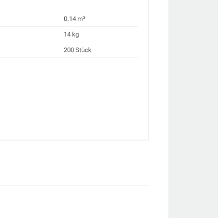
0.14 m³
14 kg
200 Stück