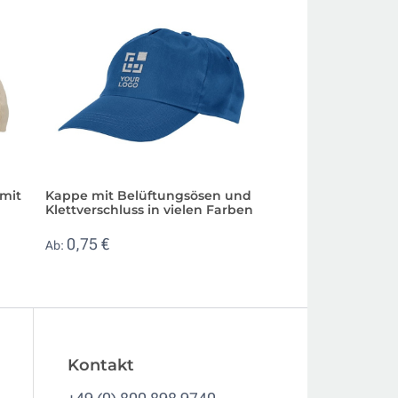
mit
Kappe mit Belüftungsösen und
Cap mit farbigem
Klettverschluss in vielen Farben
und Klettverschlu
Werbeartikel
0,75 €
Ab:
1,84 €
Ab:
Kontakt