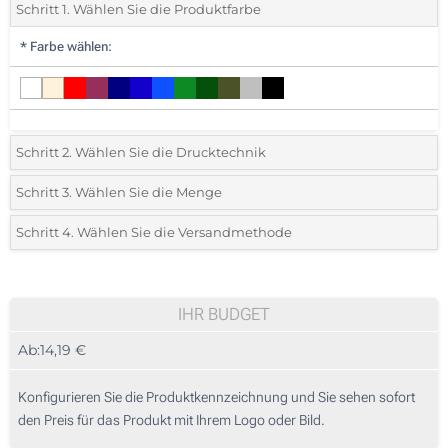
Schritt 1. Wählen Sie die Produktfarbe
*
Farbe wählen:
Schritt 2. Wählen Sie die Drucktechnik
*
Wählen Sie die Druck- und Farbtechniken für Ihr Logo:
Schritt 3. Wählen Sie die Menge
*
Mindestbestellmenge 5 (Gesamte Bestellung)
Schritt 4. Wählen Sie die Versandmethode
1 Farbig (Auf einer Seite)
Standard
Wählen Sie eine Farbe, um zu sehen, welche Mengen und Größen
2 Farbig (Auf einer Seite)
verfügbar sind.
IHR BUDGET
3 Farbig (Auf einer Seite)
Ab:
14,19 €
Preis berechnen
4 Farbig (Auf einer Seite)
Konfigurieren Sie die Produktkennzeichnung und Sie sehen sofort
Vollfarbdruck (Auf einer Seite)
den Preis für das Produkt mit Ihrem Logo oder Bild.