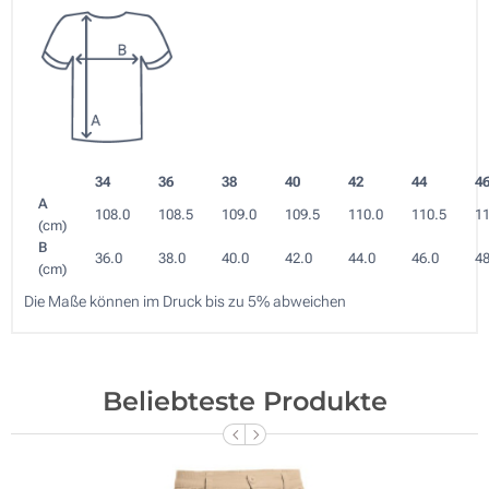
34
36
38
40
42
44
4
A
108.0
108.5
109.0
109.5
110.0
110.5
11
(cm)
B
36.0
38.0
40.0
42.0
44.0
46.0
48
(cm)
Die Maße können im Druck bis zu 5% abweichen
Beliebteste Produkte