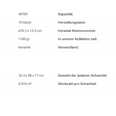
49709
Kapazität:
10 Stück
Herstellungsland:
ø10.2 x 13.5 cm
Intrastat Warennummer:
1100 gr
In unserer Kollektion seit:
Keramik
Versandland:
16.3 x 58 x 17 cm
Gewicht der äußeren Schachtel:
0.016 m³
Stückzahl pro Schachtel: