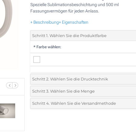
Spezielle Sublimationsbeschichtung und 500 ml
Fassungsvermögen für jeden Anlass.
+ Beschreibung
+ Eigenschaften
Schritt 1. Wählen Sie die Produktfarbe
*
Farbe wählen:
Schritt 2. Wählen Sie die Drucktechnik
*
Wählen Sie die Druck- und Farbtechniken für Ihr Logo:
Schritt 3. Wählen Sie die Menge
*
Bitte wählen Sie Ihre gewünschte Menge
Schritt 4. Wählen Sie die Versandmethode
Sublimationsdruck, in Vollfarbe (Rundum-Druck)
Menge
Standard
Stückpreis
Ohne Werbedruck
10