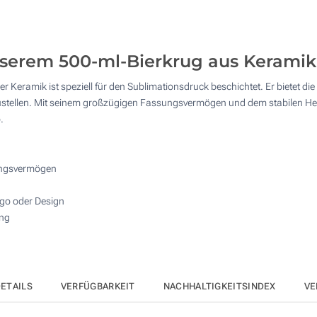
20
50
 unserem 500-ml-Bierkrug aus Keramik
100
 Keramik ist speziell für den Sublimationsdruck beschichtet. Er bietet die
200
rzustellen. Mit seinem großzügigen Fassungsvermögen und dem stabilen He
.
Andere Menge :
Aktualisieren
ungsvermögen
Logo oder Design
ung
ETAILS
VERFÜGBARKEIT
NACHHALTIGKEITSINDEX
VE