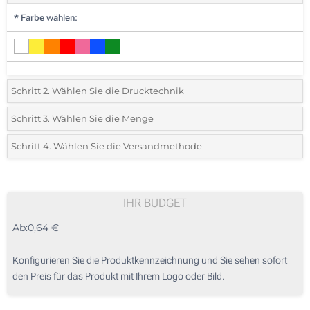
*
Farbe wählen:
Schritt 2. Wählen Sie die Drucktechnik
*
Wählen Sie die Druck- und Farbtechniken für Ihr Logo:
Schritt 3. Wählen Sie die Menge
*
Bitte wählen Sie Ihre gewünschte Menge
Schritt 4. Wählen Sie die Versandmethode
1 Farbig (Auf den Schaft)
Menge
Standard
Stückpreis
1 Farbig (Rundum-Sublimationsdruck)
10
IHR BUDGET
Ohne Werbedruck
Ab:
0,64 €
20
50
Konfigurieren Sie die Produktkennzeichnung und Sie sehen sofort
den Preis für das Produkt mit Ihrem Logo oder Bild.
100