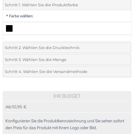
Schritt 1. Wählen Sie die Produktfarbe
*
Farbe wählen:
Schritt 2. Wählen Sie die Drucktechnik
*
Wählen Sie die Druck- und Farbtechniken für Ihr Logo:
Schritt 3. Wählen Sie die Menge
*
Bitte wählen Sie Ihre gewünschte Menge
Schritt 4. Wählen Sie die Versandmethode
1 Farbig (Oberseite)
Menge
Standard
Stückpreis
Doming (Oberseite)
5
IHR BUDGET
Lasergravur (Oberseite)
Ab:
10,95 €
10
Thermodruck (Oberseite)
25
Konfigurieren Sie die Produktkennzeichnung und Sie sehen sofort
Ohne Werbedruck
den Preis für das Produkt mit Ihrem Logo oder Bild.
50