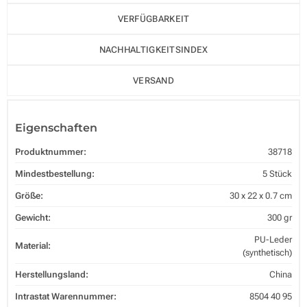
VERFÜGBARKEIT
NACHHALTIGKEITSINDEX
VERSAND
Eigenschaften
Produktnummer:
38718
Mindestbestellung:
5 Stück
Größe:
30 x 22 x 0.7 cm
Gewicht:
300 gr
PU-Leder
Material:
(synthetisch)
Herstellungsland:
China
Intrastat Warennummer:
8504 40 95