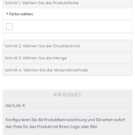
Schritt 1. Wählen Sie die Produktfarbe
*
Farbe wählen:
Schritt 2. Wählen Sie die Drucktechnik
*
Wählen Sie die Druck- und Farbtechniken für Ihr Logo:
Schritt 3. Wählen Sie die Menge
*
Bitte wählen Sie Ihre gewünschte Menge
Schritt 4. Wählen Sie die Versandmethode
1 Farbig (Auf einer Seite, mittig)
Menge
Standard
Stückpreis
2 Farbig (Auf einer Seite, mittig)
25
IHR BUDGET
3 Farbig (Auf einer Seite, mittig)
Ab:
0,46 €
50
4 Farbig (Auf einer Seite, mittig)
125
Konfigurieren Sie die Produktkennzeichnung und Sie sehen sofort
Doming mit Harz (Auf einer Seite, mittig)
den Preis für das Produkt mit Ihrem Logo oder Bild.
250