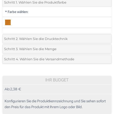
Schritt 1. Wählen Sie die Produktfarbe
*
Farbe wählen:
Schritt 2. Wählen Sie die Drucktechnik
*
Wählen Sie die Druck- und Farbtechniken für Ihr Logo:
Schritt 3. Wählen Sie die Menge
*
Bitte wählen Sie Ihre gewünschte Menge
Schritt 4. Wählen Sie die Versandmethode
1 Farbig (Auf der Oberseite)
Menge
Standard
Stückpreis
2 Farbig (Auf der Oberseite)
10
IHR BUDGET
3 Farbig (Auf der Oberseite)
Ab:
2,38 €
20
4 Farbig (Auf der Oberseite)
50
Konfigurieren Sie die Produktkennzeichnung und Sie sehen sofort
Doming mit Harz (Auf der Oberseite)
den Preis für das Produkt mit Ihrem Logo oder Bild.
100