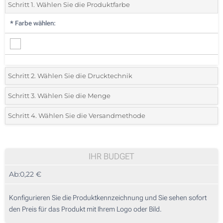
Schritt 1. Wählen Sie die Produktfarbe
*
Farbe wählen:
Schritt 2. Wählen Sie die Drucktechnik
*
Wählen Sie die Druck- und Farbtechniken für Ihr Logo:
Schritt 3. Wählen Sie die Menge
*
Bitte wählen Sie Ihre gewünschte Menge
Schritt 4. Wählen Sie die Versandmethode
1 Farbig (Auf einer Seite)
Menge
Standard
Stückpreis
2 Farbig (Auf einer Seite)
50
IHR BUDGET
3 Farbig (Auf einer Seite)
Ab:
0,22 €
100
4 Farbig (Auf einer Seite)
250
Konfigurieren Sie die Produktkennzeichnung und Sie sehen sofort
Vollfarbdruck (Auf einer Seite)
den Preis für das Produkt mit Ihrem Logo oder Bild.
500