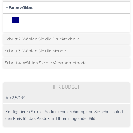
*
Farbe wählen:
Schritt 2. Wählen Sie die Drucktechnik
*
Wählen Sie die Druck- und Farbtechniken für Ihr Logo:
Schritt 3. Wählen Sie die Menge
*
Bitte wählen Sie Ihre gewünschte Menge
Schritt 4. Wählen Sie die Versandmethode
Lasergravur (Auf dem Holzstab)
Menge
Standard
Stückpreis
Ohne Werbedruck
10
IHR BUDGET
Ab:
2,50 €
20
50
Konfigurieren Sie die Produktkennzeichnung und Sie sehen sofort
den Preis für das Produkt mit Ihrem Logo oder Bild.
100