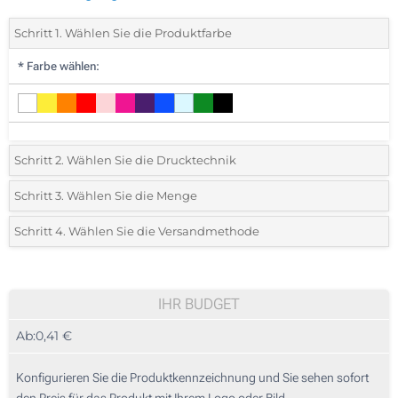
Schritt 1. Wählen Sie die Produktfarbe
*
Farbe wählen:
Schritt 2. Wählen Sie die Drucktechnik
*
Wählen Sie die Druck- und Farbtechniken für Ihr Logo:
Schritt 3. Wählen Sie die Menge
*
Bitte wählen Sie Ihre gewünschte Menge
Schritt 4. Wählen Sie die Versandmethode
1 Farbig (Auf dem Stab)
Menge
Standard
Stückpreis
Digitaler Transferdruck in Vollfarbe (Auf einer Seite)
10
IHR BUDGET
Ohne Werbedruck
Ab:
0,41 €
20
50
Konfigurieren Sie die Produktkennzeichnung und Sie sehen sofort
den Preis für das Produkt mit Ihrem Logo oder Bild.