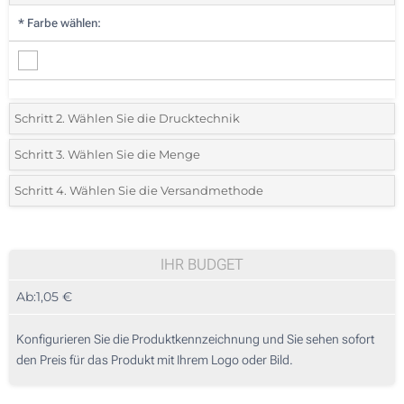
*
Farbe wählen:
Schritt 2. Wählen Sie die Drucktechnik
*
Wählen Sie die Druck- und Farbtechniken für Ihr Logo:
Schritt 3. Wählen Sie die Menge
*
Bitte wählen Sie Ihre gewünschte Menge
Schritt 4. Wählen Sie die Versandmethode
1 Farbig (Auf dem Holzstab)
Menge
Standard
Stückpreis
2 Farbig (Auf dem Holzstab)
25
IHR BUDGET
Lasergravur (Auf dem Holzstab)
Ab:
1,05 €
50
Digitaler Transferdruck in Vollfarbe (In der Mitte)
125
Konfigurieren Sie die Produktkennzeichnung und Sie sehen sofort
Ohne Werbedruck
den Preis für das Produkt mit Ihrem Logo oder Bild.
250