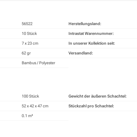
56522
Herstellungsland:
10 Stück
Intrastat Warennummer:
7 x 23 cm
In unserer Kollektion seit:
62 gr
Versandland:
Bambus / Polyester
100 Stück
Gewicht der äußeren Schachtel:
52 x 42 x 47 cm
Stückzahl pro Schachtel:
0.1 m³