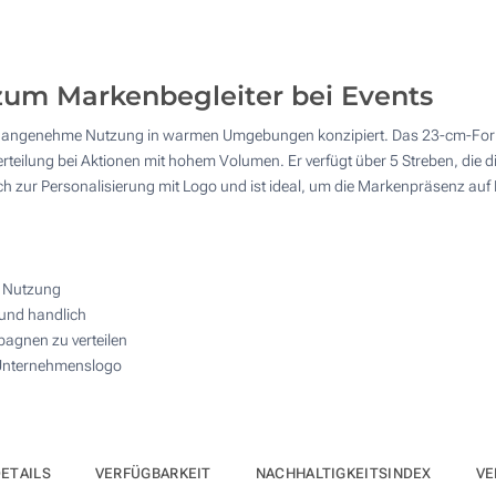
50
100
zum Markenbegleiter bei Events
200
ne angenehme Nutzung in warmen Umgebungen konzipiert. Das 23-cm-Format
Andere Menge :
erteilung bei Aktionen mit hohem Volumen. Er verfügt über 5 Streben, die 
Aktualisieren
sich zur Personalisierung mit Logo und ist ideal, um die Markenpräsenz a
e Nutzung
 und handlich
pagnen zu verteilen
t Unternehmenslogo
ETAILS
VERFÜGBARKEIT
NACHHALTIGKEITSINDEX
VE