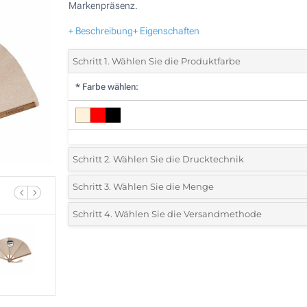
Markenpräsenz.
+ Beschreibung
+ Eigenschaften
Schritt 1. Wählen Sie die Produktfarbe
*
Farbe wählen:
Schritt 2. Wählen Sie die Drucktechnik
*
Wählen Sie die Druck- und Farbtechniken für Ihr Logo:
Schritt 3. Wählen Sie die Menge
*
Bitte wählen Sie Ihre gewünschte Menge
Schritt 4. Wählen Sie die Versandmethode
1 Farbig (Auf dem Holzstab)
Menge
Standard
Stückpreis
Digitaler Transferdruck in Vollfarbe (Auf dem Stoff)
10
Ohne Werbedruck
20