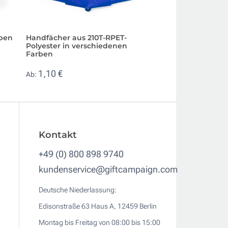
rben
Handfächer aus 210T-RPET-
Kunststofffächer 
Polyester in verschiedenen
Siebdruck in viele
Farben
Farben für Ihre 
1,10 €
0,41 €
Ab:
Ab:
Kontakt
+49 (0) 800 898 9740
kundenservice@giftcampaign.com
Deutsche Niederlassung:
Edisonstraße 63 Haus A, 12459 Berlin
Montag bis Freitag von 08:00 bis 15:00