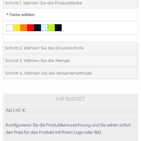
Schritt 1. Wählen Sie die Produktfarbe
*
Farbe wählen:
Schritt 2. Wählen Sie die Drucktechnik
*
Wählen Sie die Druck- und Farbtechniken für Ihr Logo:
Schritt 3. Wählen Sie die Menge
*
Bitte wählen Sie Ihre gewünschte Menge
Schritt 4. Wählen Sie die Versandmethode
1 Farbig (Auf einer Seite)
Menge
Standard
Stückpreis
Digitaldruck (Auf einer Seite)
25
IHR BUDGET
Ohne Werbedruck
Ab:
1,40 €
50
125
Konfigurieren Sie die Produktkennzeichnung und Sie sehen sofort
den Preis für das Produkt mit Ihrem Logo oder Bild.
250