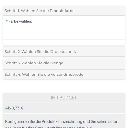
Schritt 1. Wählen Sie die Produktfarbe
*
Farbe wählen:
Schritt 2. Wählen Sie die Drucktechnik
*
Wählen Sie die Druck- und Farbtechniken für Ihr Logo:
Schritt 3. Wählen Sie die Menge
*
Bitte wählen Sie Ihre gewünschte Menge
Schritt 4. Wählen Sie die Versandmethode
1 Farbig (Auf einer Seite)
Menge
Standard
Stückpreis
2 Farbig (Auf einer Seite)
5
IHR BUDGET
3 Farbig (Auf einer Seite)
Ab:
8,73 €
10
4 Farbig (Auf einer Seite)
25
Konfigurieren Sie die Produktkennzeichnung und Sie sehen sofort
Ohne Werbedruck
den Preis für das Produkt mit Ihrem Logo oder Bild.