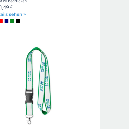
ht zu bedrucken.
0,49 €
ails sehen >