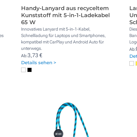
Handy-Lanyard aus recyceltem
La
Kunststoff mit 5-in-1-Ladekabel
Un
65 W
Sc
Innovatives Lanyard mit 5‑in‑1-Kabel,
Die
es
Schnellladung für Laptops und Smartphones,
Band
kompatibel mit CarPlay und Android Auto für
Logo
unterwegs.
Ab:
3,73 €
Ab:
Det
Details sehen >