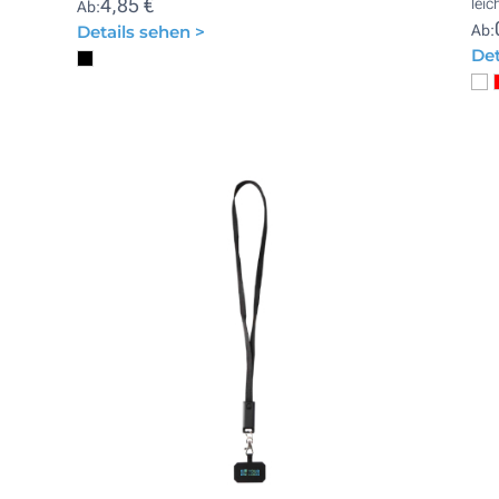
4,85 €
leic
Ab:
Details sehen >
Ab:
Det