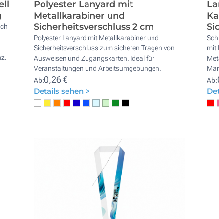
ll
Polyester Lanyard mit
La
g
Metallkarabiner und
Ka
Sicherheitsverschluss 2 cm
Si
rch
Polyester Lanyard mit Metallkarabiner und
Sch
Sicherheitsverschluss zum sicheren Tragen von
mit 
nz.
Ausweisen und Zugangskarten. Ideal für
Meta
Veranstaltungen und Arbeitsumgebungen.
Mar
0,26 €
Ab:
Ab:
Details sehen >
Det