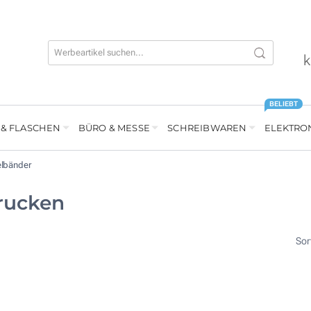
k
BELIEBT
 & FLASCHEN
BÜRO & MESSE
SCHREIBWAREN
ELEKTRO
elbänder
rucken
Sor