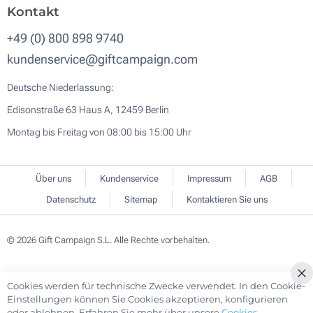
Kontakt
+49 (0) 800 898 9740
kundenservice@giftcampaign.com
Deutsche Niederlassung:
Edisonstraße 63 Haus A, 12459 Berlin
Montag bis Freitag von 08:00 bis 15:00 Uhr
Über uns
Kundenservice
Impressum
AGB
Datenschutz
Sitemap
Kontaktieren Sie uns
© 2026 Gift Campaign S.L. Alle Rechte vorbehalten.
Cookies werden für technische Zwecke verwendet. In den Cookie-
Cl
Einstellungen können Sie Cookies akzeptieren, konfigurieren
Co
oder ablehnen. Erfahren Sie mehr über unsere
Cookies-