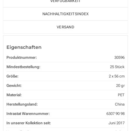
VERFÜGBARKEIT
NACHHALTIGKEITSINDEX
VERSAND
Eigenschaften
Produktnummer:
30596
Mindestbestellung:
25 Stück
Größe:
2 x 56 cm
Gewicht:
20 gr
Material:
PET
Herstellungsland:
China
Intrastat Warennummer:
6307 90 98
In unserer Kollektion seit:
Juni 2017