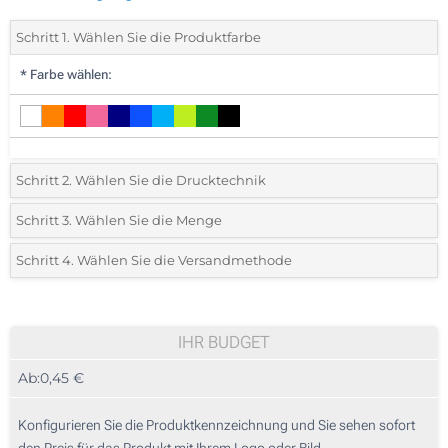
Schritt 1. Wählen Sie die Produktfarbe
*
Farbe wählen:
Schritt 2. Wählen Sie die Drucktechnik
*
Wählen Sie die Druck- und Farbtechniken für Ihr Logo:
Schritt 3. Wählen Sie die Menge
*
Bitte wählen Sie Ihre gewünschte Menge
Schritt 4. Wählen Sie die Versandmethode
1 Farbig (Auf dem Band)
Menge
Standard
Stückpreis
2 Farbig (Auf dem Band)
25
IHR BUDGET
3 Farbig (Auf dem Band)
Ab:
0,45 €
50
4 Farbig (Auf dem Band)
125
Konfigurieren Sie die Produktkennzeichnung und Sie sehen sofort
Digitaler Transferdruck in Vollfarbe (Auf dem Band)
den Preis für das Produkt mit Ihrem Logo oder Bild.