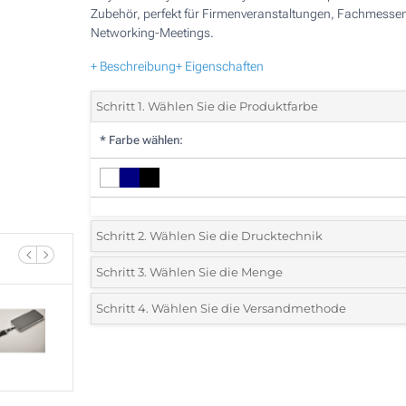
Zubehör, perfekt für Firmenveranstaltungen, Fachmesse
Networking-Meetings.
+ Beschreibung
+ Eigenschaften
Schritt 1. Wählen Sie die Produktfarbe
*
Farbe wählen:
Schritt 2. Wählen Sie die Drucktechnik
*
Wählen Sie die Druck- und Farbtechniken für Ihr Logo:
Schritt 3. Wählen Sie die Menge
*
Bitte wählen Sie Ihre gewünschte Menge
Schritt 4. Wählen Sie die Versandmethode
1 Farbig (Auf einer Seite)
Menge
Standard
Stückpreis
2 Farbig (Auf einer Seite)
25
3 Farbig (Auf einer Seite)