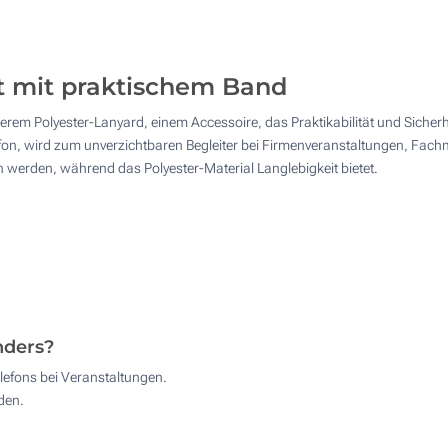
50
4 Farbig (Auf einer Seite)
125
1 Farbig (Auf dem Band)
it mit praktischem Band
250
unserem Polyester-Lanyard, einem Accessoire, das Praktikabilität und Siche
Digitaler Transferdruck in Vollfarbe (Auf dem Band)
500
lefon, wird zum unverzichtbaren Begleiter bei Firmenveranstaltungen, Fac
 werden, während das Polyester-Material Langlebigkeit bietet.
Andere Menge :
Ohne Werbedruck
Aktualisieren
nders?
elefons bei Veranstaltungen.
den.