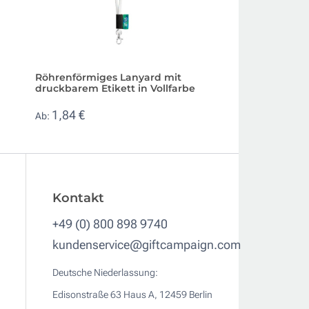
Röhrenförmiges Lanyard mit
Schlüsselband mi
druckbarem Etikett in Vollfarbe
und Panikverschl
1,84 €
0,33 €
Ab:
Ab:
Kontakt
+49 (0) 800 898 9740
kundenservice@giftcampaign.com
Deutsche Niederlassung:
Edisonstraße 63 Haus A, 12459 Berlin