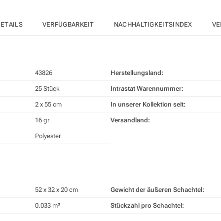
ETAILS
VERFÜGBARKEIT
NACHHALTIGKEITSINDEX
VE
43826
Herstellungsland:
25 Stück
Intrastat Warennummer:
2 x 55 cm
In unserer Kollektion seit:
16 gr
Versandland:
Polyester
52 x 32 x 20 cm
Gewicht der äußeren Schachtel:
0.033 m³
Stückzahl pro Schachtel: